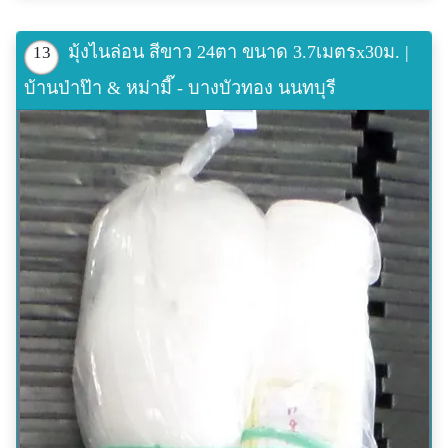
มุ้งไนล่อน สีขาว 24ตา ขนาด 3.7เมตรx30ม. |
13
บ้านป่าป๊า & หม่ามี๊ - บางบัวทอง นนทบุรี