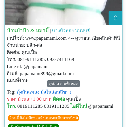
⇳
บ้านป่าป๊า & หม่ามี๊
|
บางบัวทอง
นนทบุรี
เวปไซต์: www.papamami.com <-- ดูรายละเอียดสินค้าที่นี่
จำหน่าย: ปลีก-ส่ง
ติดต่อ: คุณเปิ้ล
โทร: 081-9111285, 093-7411169
Line id: @papamami
อีเมล์:
papamami899@gmail.com
แผนที่ร้าน:
ดูข้อความทั้งหมด
http://www.papamami.com/index.phplay=show&ac=arti
Tag:
มุ้งกันแมลง
มุ้งไนล่อนสีขาว
cle&Id=539360476
ราคาม้วนละ 1.00 บาท
ติดต่อ
คุณเปิ้ล
พิกัดGPSของร้าน:
โทร.
0819111285 0819111285
ไอดีไลน์
@papamami
N13o54' 12.3"
E100o24' 27.8"
ร้านนี้ยังไม่มีการแจ้งเลขทะเบียนพานิชย์
เปิดร้านมาแล้ว 15 ปี 4 เดือน