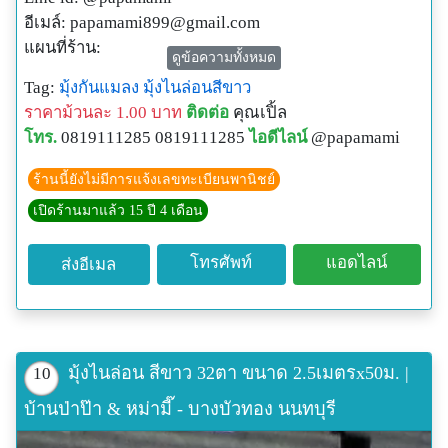
อีเมล์:
papamami899@gmail.com
แผนที่ร้าน:
ดูข้อความทั้งหมด
http://www.papamami.com/index.phplay=show&ac=arti
Tag:
มุ้งกันแมลง
มุ้งไนล่อนสีขาว
cle&Id=539360476
ราคาม้วนละ 1.00 บาท
ติดต่อ
คุณเปิ้ล
พิกัดGPSของร้าน:
โทร.
0819111285 0819111285
ไอดีไลน์
@papamami
N13o54' 12.3"
E100o24' 27.8"
ร้านนี้ยังไม่มีการแจ้งเลขทะเบียนพานิชย์
เปิดร้านมาแล้ว 15 ปี 4 เดือน
โทรศัพท์
แอดไลน์
ส่งอีเมล
มุ้งไนล่อน สีขาว 32ตา ขนาด 2.5เมตรx50ม. |
10
บ้านป่าป๊า & หม่ามี๊ - บางบัวทอง นนทบุรี