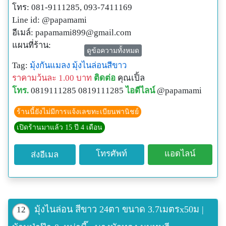
โทร: 081-9111285, 093-7411169
Line id: @papamami
อีเมล์:
papamami899@gmail.com
แผนที่ร้าน:
ดูข้อความทั้งหมด
http://www.papamami.com/index.phplay=show&ac=arti
Tag:
มุ้งกันแมลง
มุ้งไนล่อนสีขาว
cle&Id=539360476
ราคามว้นละ 1.00 บาท
ติดต่อ
คุณเปิ้ล
พิกัดGPSของร้าน:
โทร.
0819111285 0819111285
ไอดีไลน์
@papamami
N13o54' 12.3"
E100o24' 27.8"
ร้านนี้ยังไม่มีการแจ้งเลขทะเบียนพานิชย์
เปิดร้านมาแล้ว 15 ปี 4 เดือน
โทรศัพท์
แอดไลน์
ส่งอีเมล
มุ้งไนล่อน สีขาว 24ตา ขนาด 3.7เมตรx50ม |
12