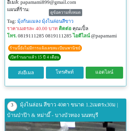
อีเมล์:
papamami899@gmail.com
แผนที่ร้าน:
ดูข้อความทั้งหมด
http://www.papamami.com/index.phplay=show&ac=arti
Tag:
มุ้งกันแมลง
มุ้งไนล่อนสีขาว
cle&Id=539360476
ราคาเมตรละ 40.00 บาท
ติดต่อ
คุณเปิ้ล
พิกัดGPSของร้าน:
โทร.
0819111285 0819111285
ไอดีไลน์
@papamami
N13o54' 12.3"
E100o24' 27.8"
ร้านนี้ยังไม่มีการแจ้งเลขทะเบียนพานิชย์
เปิดร้านมาแล้ว 15 ปี 4 เดือน
โทรศัพท์
แอดไลน์
ส่งอีเมล
มุ้งไนล่อน สีขาว 40ตา ขนาด 1.2เมตรx30ม |
3
บ้านป่าป๊า & หม่ามี๊ - บางบัวทอง นนทบุรี