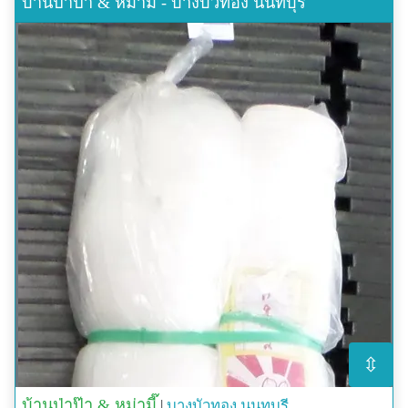
บ้านป่าป๊า & หม่ามี๊ - บางบัวทอง นนทบุรี
⇳
บ้านป่าป๊า & หม่ามี๊
|
บางบัวทอง
นนทบุรี