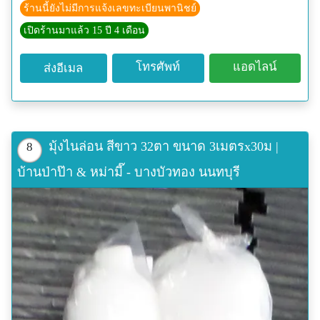
E100o24' 27.8"
ร้านนี้ยังไม่มีการแจ้งเลขทะเบียนพานิชย์
เปิดร้านมาแล้ว 15 ปี 4 เดือน
โทรศัพท์
แอดไลน์
ส่งอีเมล
มุ้งไนล่อน สีขาว 32ตา ขนาด 3เมตรx30ม |
8
บ้านป่าป๊า & หม่ามี๊ - บางบัวทอง นนทบุรี