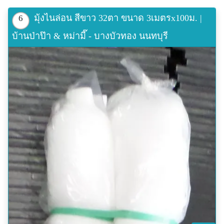
มุ้งไนล่อน สีขาว 32ตา ขนาด 3เมตรx100ม. |
6
บ้านป่าป๊า & หม่ามี๊ - บางบัวทอง นนทบุรี