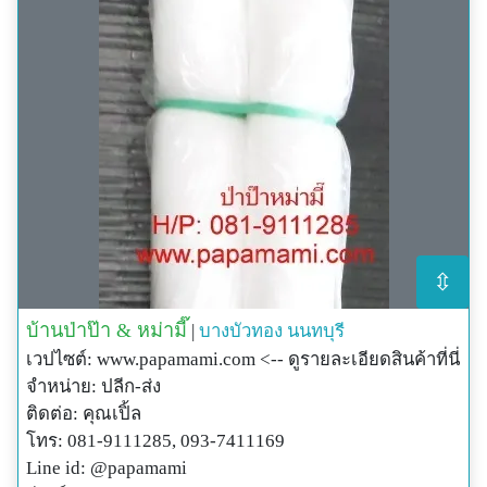
⇳
บ้านป่าป๊า & หม่ามี๊
|
บางบัวทอง
นนทบุรี
เวปไซต์: www.papamami.com <-- ดูรายละเอียดสินค้าที่นี่
จำหน่าย: ปลีก-ส่ง
ติดต่อ: คุณเปิ้ล
โทร: 081-9111285, 093-7411169
Line id: @papamami