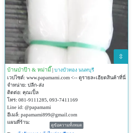
⇳
บ้านป่าป๊า & หม่ามี๊
|
บางบัวทอง
นนทบุรี
เวปไซต์: www.papamami.com <-- ดูรายละเอียดสินค้าที่นี่
จำหน่าย: ปลีก-ส่ง
ติดต่อ: คุณเปิ้ล
โทร: 081-9111285, 093-7411169
Line id: @papamami
อีเมล์:
papamami899@gmail.com
แผนที่ร้าน:
ดูข้อความทั้งหมด
http://www.papamami.com/index.phplay=show&ac=arti