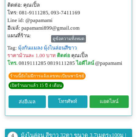
ติดต่อ: คุณเปิ้ล
โทร: 081-9111285, 093-7411169
Line id: @papamami
อีเมล์:
papamami899@gmail.com
แผนที่ร้าน:
ดูข้อความทั้งหมด
http://www.papamami.com/index.phplay=show&ac=arti
Tag:
มุ้งกันแมลง
มุ้งไนล่อนสีขาว
cle&Id=539360476
ราคาม้วนละ 1.00 บาท
ติดต่อ
คุณเปิ้ล
พิกัดGPSของร้าน:
โทร.
0819111285 0819111285
ไอดีไลน์
@papamami
N13o54' 12.3"
E100o24' 27.8"
ร้านนี้ยังไม่มีการแจ้งเลขทะเบียนพานิชย์
เปิดร้านมาแล้ว 15 ปี 4 เดือน
โทรศัพท์
แอดไลน์
ส่งอีเมล
มุ้งไนล่อน สีขาว 32ตา ขนาด 3.7เมตรx100ม |
4