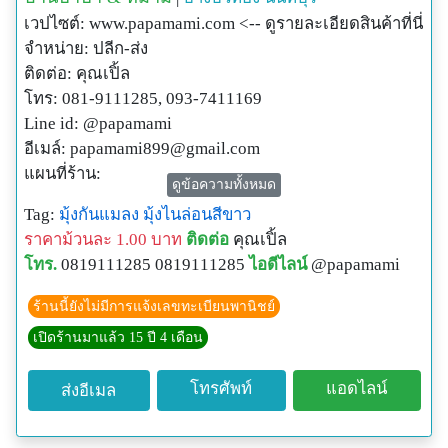
เวปไซต์: www.papamami.com <-- ดูรายละเอียดสินค้าที่นี่
จำหน่าย: ปลีก-ส่ง
ติดต่อ: คุณเปิ้ล
โทร: 081-9111285, 093-7411169
Line id: @papamami
อีเมล์:
papamami899@gmail.com
แผนที่ร้าน:
ดูข้อความทั้งหมด
http://www.papamami.com/index.phplay=show&ac=arti
Tag:
มุ้งกันแมลง
มุ้งไนล่อนสีขาว
cle&Id=539360476
ราคาม้วนละ 1.00 บาท
ติดต่อ
คุณเปิ้ล
พิกัดGPSของร้าน:
โทร.
0819111285 0819111285
ไอดีไลน์
@papamami
N13o54' 12.3"
E100o24' 27.8"
ร้านนี้ยังไม่มีการแจ้งเลขทะเบียนพานิชย์
เปิดร้านมาแล้ว 15 ปี 4 เดือน
โทรศัพท์
แอดไลน์
ส่งอีเมล