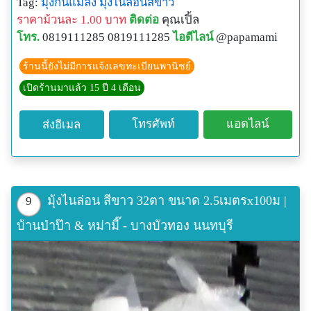
Tag:
มุ้งกันแมลง
มุ้งไนล่อนสีขาว
cle&Id=539360476
ราคาม้วนละ 1.00 บาท
ติดต่อ
คุณเปิ้ล
พิกัดGPSของร้าน:
โทร.
0819111285 0819111285
ไอดีไลน์
@papamami
N13o54' 12.3"
E100o24' 27.8"
ร้านนี้ยังไม่มีการแจ้งเลขทะเบียนพานิชย์
เปิดร้านมาแล้ว 15 ปี 4 เดือน
โทรศัพท์
แอดไลน์
ส่งอีเมล
มุ้งไนล่อน สีขาว 32ตา ขนาด 2.5เมตรx100ม |
9
บ้านป่าป๊า & หม่ามี๊ - บางบัวทอง นนทบุรี