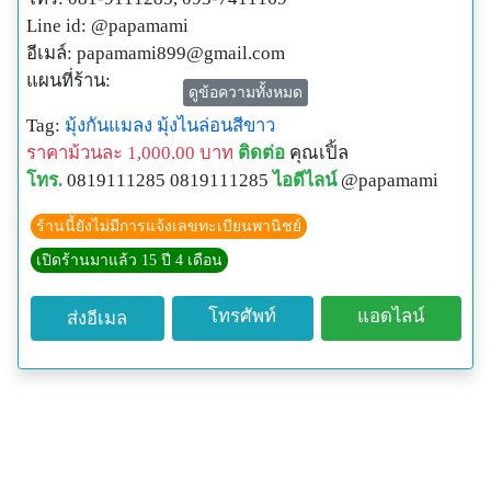
Line id: @papamami
อีเมล์:
papamami899@gmail.com
แผนที่ร้าน:
ดูข้อความทั้งหมด
http://www.papamami.com/index.phplay=show&ac=arti
Tag:
มุ้งกันแมลง
มุ้งไนล่อนสีขาว
cle&Id=539360476
ราคาม้วนละ 1,000.00 บาท
ติดต่อ
คุณเปิ้ล
พิกัดGPSของร้าน:
โทร.
0819111285 0819111285
ไอดีไลน์
@papamami
N13o54' 12.3"
E100o24' 27.8"
ร้านนี้ยังไม่มีการแจ้งเลขทะเบียนพานิชย์
เปิดร้านมาแล้ว 15 ปี 4 เดือน
โทรศัพท์
แอดไลน์
ส่งอีเมล