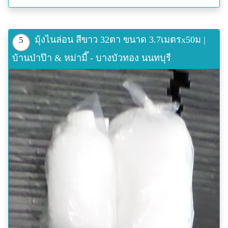
มุ้งไนล่อน สีขาว 32ตา ขนาด 3.7เมตรx50ม |
5
บ้านป่าป๊า & หม่ามี๊ - บางบัวทอง นนทบุรี