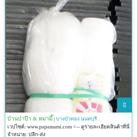
⇳
บ้านป่าป๊า & หม่ามี๊
|
บางบัวทอง
นนทบุรี
เวปไซต์: www.papamami.com <-- ดูรายละเอียดสินค้าที่นี่
จำหน่าย: ปลีก-ส่ง