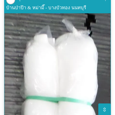
บ้านป่าป๊า & หม่ามี๊ - บางบัวทอง นนทบุรี
⇳