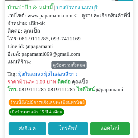
บ้านป่าป๊า & หม่ามี๊
|
บางบัวทอง
นนทบุรี
เวปไซต์: www.papamami.com <-- ดูรายละเอียดสินค้าที่นี่
จำหน่าย: ปลีก-ส่ง
ติดต่อ: คุณเปิ้ล
โทร: 081-9111285, 093-7411169
Line id: @papamami
อีเมล์:
papamami899@gmail.com
แผนที่ร้าน:
ดูข้อความทั้งหมด
http://www.papamami.com/index.phplay=show&ac=arti
Tag:
มุ้งกันแมลง
มุ้งไนล่อนสีขาว
cle&Id=539360476
ราคาม้วนละ 1.00 บาท
ติดต่อ
คุณเปิ้ล
พิกัดGPSของร้าน:
โทร.
0819111285 0819111285
ไอดีไลน์
@papamami
N13o54' 12.3"
E100o24' 27.8"
ร้านนี้ยังไม่มีการแจ้งเลขทะเบียนพานิชย์
เปิดร้านมาแล้ว 15 ปี 4 เดือน
โทรศัพท์
แอดไลน์
ส่งอีเมล