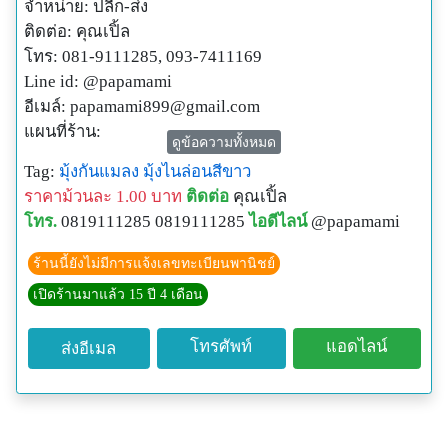
จำหน่าย: ปลีก-ส่ง
ติดต่อ: คุณเปิ้ล
โทร: 081-9111285, 093-7411169
Line id: @papamami
อีเมล์:
papamami899@gmail.com
แผนที่ร้าน:
ดูข้อความทั้งหมด
http://www.papamami.com/index.phplay=show&ac=arti
Tag:
มุ้งกันแมลง
มุ้งไนล่อนสีขาว
cle&Id=539360476
ราคาม้วนละ 1.00 บาท
ติดต่อ
คุณเปิ้ล
พิกัดGPSของร้าน:
โทร.
0819111285 0819111285
ไอดีไลน์
@papamami
N13o54' 12.3"
E100o24' 27.8"
ร้านนี้ยังไม่มีการแจ้งเลขทะเบียนพานิชย์
เปิดร้านมาแล้ว 15 ปี 4 เดือน
โทรศัพท์
แอดไลน์
ส่งอีเมล