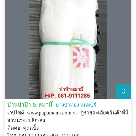
⇳
บ้านป่าป๊า & หม่ามี๊
|
บางบัวทอง
นนทบุรี
เวปไซต์: www.papamami.com <-- ดูรายละเอียดสินค้าที่นี่
จำหน่าย: ปลีก-ส่ง
ติดต่อ: คุณเปิ้ล
โทร: 081-9111285, 093-7411169