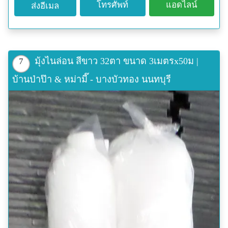
โทรศัพท์
แอดไลน์
ส่งอีเมล
มุ้งไนล่อน สีขาว 32ตา ขนาด 3เมตรx50ม |
7
บ้านป่าป๊า & หม่ามี๊ - บางบัวทอง นนทบุรี