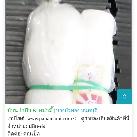
⇳
บ้านป่าป๊า & หม่ามี๊
|
บางบัวทอง
นนทบุรี
เวปไซต์: www.papamami.com <-- ดูรายละเอียดสินค้าที่นี่
จำหน่าย: ปลีก-ส่ง
ติดต่อ: คุณเปิ้ล