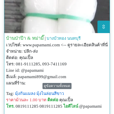
⇳
บ้านป่าป๊า & หม่ามี๊
|
บางบัวทอง
นนทบุรี
เวปไซต์: www.papamami.com <-- ดูรายละเอียดสินค้าที่นี่
จำหน่าย: ปลีก-ส่ง
ติดต่อ: คุณเปิ้ล
โทร: 081-9111285, 093-7411169
Line id: @papamami
อีเมล์:
papamami899@gmail.com
แผนที่ร้าน:
ดูข้อความทั้งหมด
http://www.papamami.com/index.phplay=show&ac=arti
Tag:
มุ้งกันแมลง
มุ้งไนล่อนสีขาว
cle&Id=539360476
ราคาม้วนละ 1.00 บาท
ติดต่อ
คุณเปิ้ล
พิกัดGPSของร้าน:
โทร.
0819111285 0819111285
ไอดีไลน์
@papamami
N13o54' 12.3"