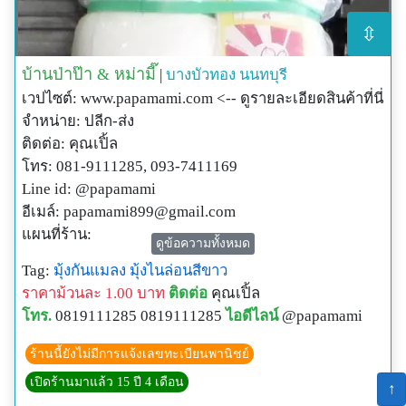
⇳
บ้านป่าป๊า & หม่ามี๊
|
บางบัวทอง
นนทบุรี
เวปไซต์: www.papamami.com <-- ดูรายละเอียดสินค้าที่นี่
จำหน่าย: ปลีก-ส่ง
ติดต่อ: คุณเปิ้ล
โทร: 081-9111285, 093-7411169
Line id: @papamami
อีเมล์:
papamami899@gmail.com
แผนที่ร้าน:
ดูข้อความทั้งหมด
http://www.papamami.com/index.phplay=show&ac=arti
Tag:
มุ้งกันแมลง
มุ้งไนล่อนสีขาว
cle&Id=539360476
ราคาม้วนละ 1.00 บาท
ติดต่อ
คุณเปิ้ล
พิกัดGPSของร้าน:
โทร.
0819111285 0819111285
ไอดีไลน์
@papamami
N13o54' 12.3"
E100o24' 27.8"
ร้านนี้ยังไม่มีการแจ้งเลขทะเบียนพานิชย์
เปิดร้านมาแล้ว 15 ปี 4 เดือน
↑