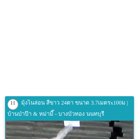
มุ้งไนล่อน สีขาว 24ตา ขนาด 3.7เมตรx100ม |
11
บ้านป่าป๊า & หม่ามี๊ - บางบัวทอง นนทบุรี