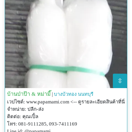
⇳
บ้านป่าป๊า & หม่ามี๊
|
บางบัวทอง
นนทบุรี
เวปไซต์: www.papamami.com <-- ดูรายละเอียดสินค้าที่นี่
จำหน่าย: ปลีก-ส่ง
ติดต่อ: คุณเปิ้ล
โทร: 081-9111285, 093-7411169
Line id: @papamami