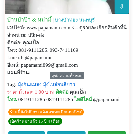
⇳
บ้านป่าป๊า & หม่ามี๊
|
บางบัวทอง
นนทบุรี
เวปไซต์: www.papamami.com <-- ดูรายละเอียดสินค้าที่นี่
จำหน่าย: ปลีก-ส่ง
ติดต่อ: คุณเปิ้ล
โทร: 081-9111285, 093-7411169
Line id: @papamami
อีเมล์:
papamami899@gmail.com
แผนที่ร้าน:
ดูข้อความทั้งหมด
http://www.papamami.com/index.phplay=show&ac=arti
Tag:
มุ้งกันแมลง
มุ้งไนล่อนสีขาว
cle&Id=539360476
ราคาม้วนละ 1.00 บาท
ติดต่อ
คุณเปิ้ล
พิกัดGPSของร้าน:
โทร.
0819111285 0819111285
ไอดีไลน์
@papamami
N13o54' 12.3"
E100o24' 27.8"
ร้านนี้ยังไม่มีการแจ้งเลขทะเบียนพานิชย์
เปิดร้านมาแล้ว 15 ปี 4 เดือน