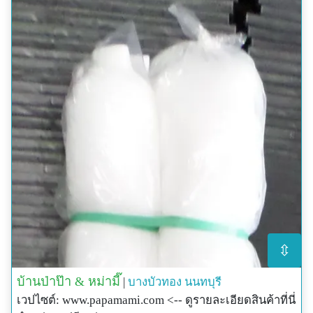
⇳
บ้านป่าป๊า & หม่ามี๊
|
บางบัวทอง
นนทบุรี
เวปไซต์: www.papamami.com <-- ดูรายละเอียดสินค้าที่นี่