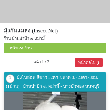
มุ้งกันแมลง (Insect Net)
ร้าน บ้านป่าป๊า & หม่ามี๊
หน้าแรกร้าน
หน้า 1 / 2
หน้าต่อไป ❯
มุ้งไนล่อน สีขาว 32ตา ขนาด 3.7เมตรx30ม.
1
(1ม้วน) | บ้านป่าป๊า & หม่ามี๊ - บางบัวทอง นนทบุรี