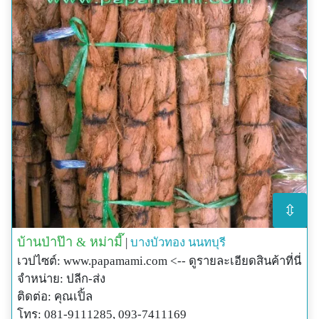
⇳
บ้านป่าป๊า & หม่ามี๊
|
บางบัวทอง
นนทบุรี
เวปไซต์: www.papamami.com <-- ดูรายละเอียดสินค้าที่นี่
จำหน่าย: ปลีก-ส่ง
ติดต่อ: คุณเปิ้ล
โทร: 081-9111285, 093-7411169