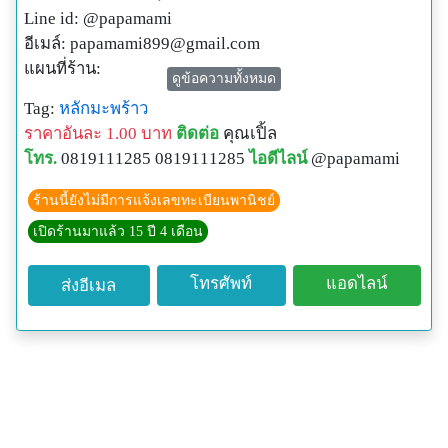
Line id: @papamami
อีเมล์:
papamami899@gmail.com
แผนที่ร้าน:
ดูข้อความทั้งหมด
http://www.papamami.com/index.phplay=show&ac=arti
Tag:
หลักมะพร้าว
cle&Id=539360476
ราคาอันละ 1.00 บาท
ติดต่อ
คุณเปิ้ล
พิกัดGPSของร้าน:
โทร.
0819111285 0819111285
ไอดีไลน์
@papamami
N13o54' 12.3"
E100o24' 27.8"
ร้านนี้ยังไม่มีการแจ้งเลขทะเบียนพานิชย์
เปิดร้านมาแล้ว 15 ปี 4 เดือน
โทรศัพท์
แอดไลน์
ส่งอีเมล