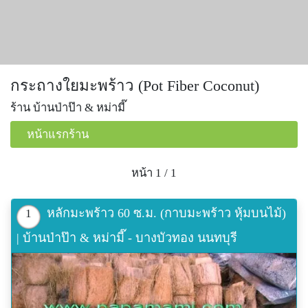
กระถางใยมะพร้าว (Pot Fiber Coconut)
ร้าน บ้านป่าป๊า & หม่ามี๊
หน้าแรกร้าน
หน้า 1 / 1
หลักมะพร้าว 60 ซ.ม. (กาบมะพร้าว หุ้มบนไม้)
1
| บ้านป่าป๊า & หม่ามี๊ - บางบัวทอง นนทบุรี