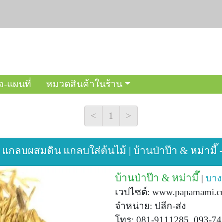
อ-แผนที่
หมวดสินค้าในร้าน
<
1
>
กลบผสมดิน แกลบใส่ต้นไม้ | บ้านป่าป๊า & หม่ามี๊ 
บ้านป่าป๊า & หม่ามี๊
|
บาง
เวปไซต์: www.papamami.com
จำหน่าย: ปลีก-ส่ง
โทร: 081-9111285, 093-74