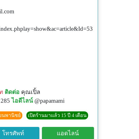
l.com
index.phplay=show&ac=article&Id=53
ท
ติดต่อ
คุณเปิ้ล
1285
ไอดีไลน์
@papamami
ียนพานิชย์
เปิดร้านมาแล้ว 15 ปี 4 เดือน
โทรศัพท์
แอดไลน์