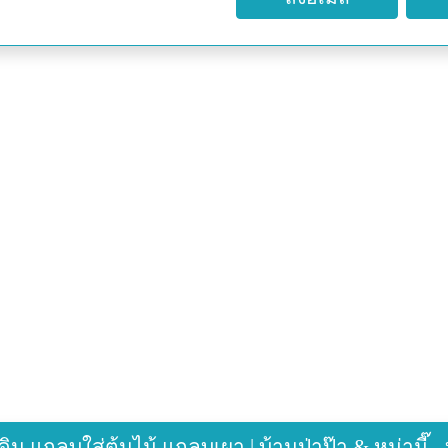
แกลบใส่ต้นไม้ แกลบเผา | บ้านป่าป๊า & หม่ามี๊ - 