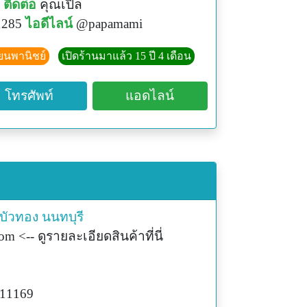
ติดต่อ
คุณเปิ้ล
1285
ไอดีไลน์
@papamami
ียนพานิชย์
เปิดร้านมาแล้ว 15 ปี 4 เดือน
โทรศัพท์
แอดไลน์
บัวทอง
นนทบุรี
 <-- ดูรายละเอียดสินค้าที่นี่
411169