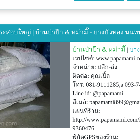
อบใหญ่ | บ้านป่าป๊า & หม่ามี๊ - บางบัวทอง นนทบุ
บ้านป่าป๊า & หม่ามี๊
|
บาง
เวปไซต์: www.papamami.com
จำหน่าย: ปลีก-ส่ง
ติดต่อ: คุณเปิ้ล
โทร: 081-9111285,a 093-
Line id: @papamami
อีเมล์:
papamami899@gmai
แผนที่ร้าน:
http://www.papamami.com/
9360476
พิกัดGPSของร้าน: