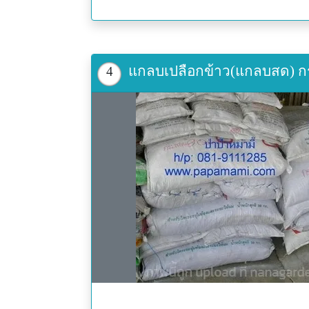
แกลบเปลือกข้าว(แกลบสด) กระส
4