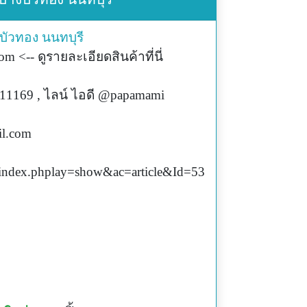
บัวทอง
นนทบุรี
 <-- ดูรายละเอียดสินค้าที่นี่
11169 , ไลน์ ไอดี @papamami
l.com
index.phplay=show&ac=article&Id=53