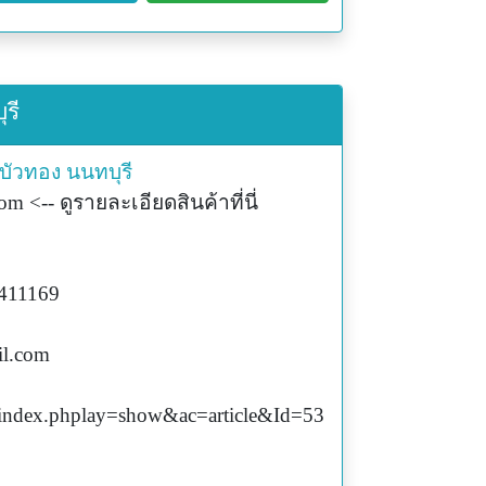
รี
บัวทอง
นนทบุรี
 <-- ดูรายละเอียดสินค้าที่นี่
7411169
l.com
index.phplay=show&ac=article&Id=53