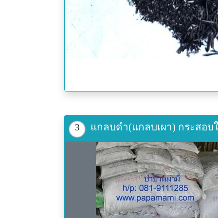
แกลบดำ(แกลบเผา) กระสอบใหญ่ 
3