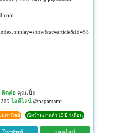
l.com
index.phplay=show&ac=article&Id=53
ติดต่อ
คุณเปิ้ล
1285
ไอดีไลน์
@papamami
ียนพานิชย์
เปิดร้านมาแล้ว 15 ปี 4 เดือน
โทรศัพท์
แอดไลน์