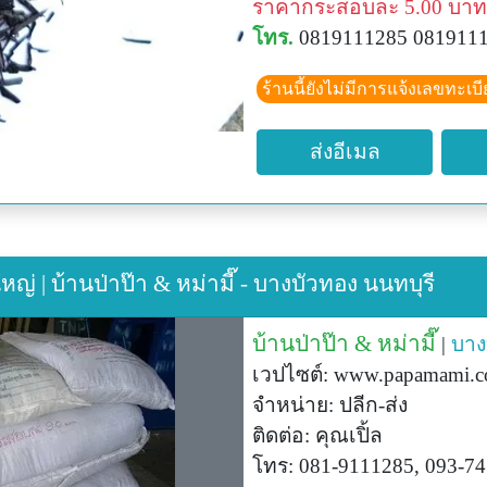
ราคากระสอบละ 5.00 บาท
โทร.
0819111285 081911
ร้านนี้ยังไม่มีการแจ้งเลขทะเบ
ส่งอีเมล
| บ้านป่าป๊า & หม่ามี๊ - บางบัวทอง นนทบุรี
บ้านป่าป๊า & หม่ามี๊
|
บาง
เวปไซต์: www.papamami.com
จำหน่าย: ปลีก-ส่ง
ติดต่อ: คุณเปิ้ล
โทร: 081-9111285, 093-7