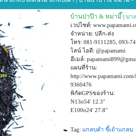
บ้านป่าป๊า & หม่ามี๊
|
บาง
เวปไซต์: www.papamami.com
จำหน่าย: ปลีก-ส่ง
โทร: 081-9111285, 093-74
ไลน์ ไอดี: @papamami
อีเมล์:
papamami899@gmai
แผนที่ร้าน:
http://www.papamami.com/
9360476
พิกัดGPSของร้าน:
N13o54' 12.3"
E100o24' 27.8"
Tag:
แกลบดำ
ขี้เถ้าแกลบ