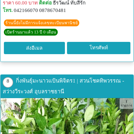
ราคา 60.00 บาท
ติดต่อ
ธีรวัฒน์ ทับสีรัก
โทร.
042166070 0878670481
ร้านนี้ยังไม่มีการแจ้งเลขทะเบียนพานิชย์
เปิดร้านมาแล้ว 13 ปี 0 เดือน
โทรศัพท์
ส่งอีเมล
กิ่งพันธุ์มะนาวแป้นพิจิตร1 | สวนโชคทิพวรรณ -
8
สว่างวีระวงศ์ อุบลราชธานี
1
รายการ