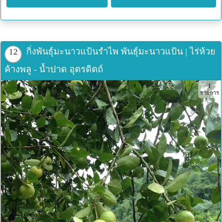
กิ่งพันธุ์มะนาวแป้นรำไพ พันธุ์มะนาวแป้น | ไร่ห้วย
12
ค้างพลู - น้ำปาด อุตรดิตถ์
1
รายการ