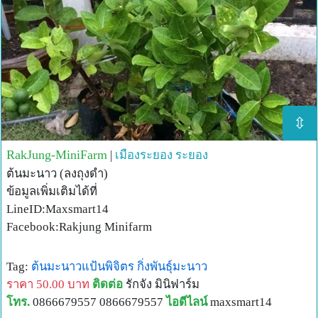
มะนาวแป้น
ภานนี้ก็เป็นผลมะนาวแป้นรำไพเช่นกัน ดกมาก ๆ
มะนาวแป้นรำไพ ลูกมะนาว มะนาวแป้น
ยินดีต้อนรับสู่ ไร่ห้วยค้างพลู เป็นไร่ผสมผสาน เป็นไร่อินทรีย์
เน้นเรื่องปลอดสารพิษ เพราะเห็นความสำคัญของเรื่องสุขภาพ
ดังนั้นผลผลิตที่ได้มาจึงมีไม่มากแต่เป็นผลผลิตที่มีคุณภาพ
⇳
และปลอดสารพิษ ซึ่งเหมาะกับคนที่รักสุขภาพชอบดูแลตัวเอง
RakJung-MiniFarm
|
เมืองระยอง
ระยอง
จำหน่ายกล้วยน้ำว้า หน่อกล้วยน้ำว้าหายาก หน่อกล้วยเล็บมือ
ต้นมะนาว (ลงถุงดำ)
นาง หน่อกล้วยพันธุ์มะลิอ่อง หน่อกล้วยงาช้าง หน่อกล้วยหอม
ข้อมูลเพิ่มเติมได้ที่
ทอง หน่อกล้วยน้ำว้าพันธุ์ทั่วไป หน่อกล้วยน้ำว้าปากช่อง 50
LineID:Maxsmart14
หน่อกล้วยไข่
Facebook:Rakjung Minifarm
มีมะนาวแป้นรำไพ พันธุ์มะนาวแป้นรำไพ
ข้าวหอมประทุม พันธ์ข้าวหอมประทุม ข้าวอินทรีย์
Tag:
ต้นมะนาวแป้นพิจิตร
กิ่งพันธุ์มะนาว
ข้าวเหนียว กข ต้นเตี้ย พันธุ์ข้าว กข ต้นเตี้ย ข้าวปลอดสารพิษ
ราคา 50.00 บาท
ติดต่อ
รักจัง มินิฟาร์ม
สินค้าอื่นๆ สอบถามกันมาได้เลย
โทร.
0866679557 0866679557
ไอดีไลน์
maxsmart14