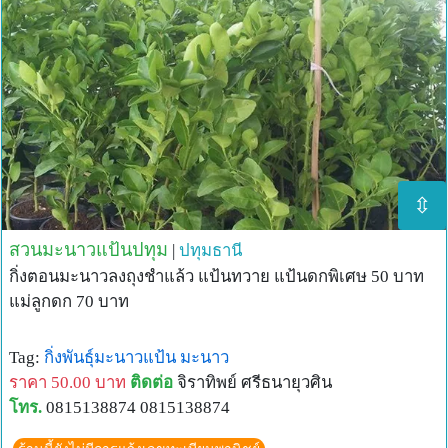
⇳
สวนมะนาวแป้นปทุม
|
ปทุมธานี
กิ่งตอนมะนาวลงถุงชำแล้ว แป้นทวาย แป้นดกพิเศษ 50 บาท
แม่ลูกดก 70 บาท
Tag:
กิ่งพันธุ์มะนาวแป้น
มะนาว
ราคา 50.00 บาท
ติดต่อ
จิราทิพย์ ศรีธนายุวศิน
โทร.
0815138874 0815138874