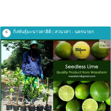
กิ่งพันธุ์มะนาวตาฮิติ | สวนวสา - นครนายก
6
2
รายการ