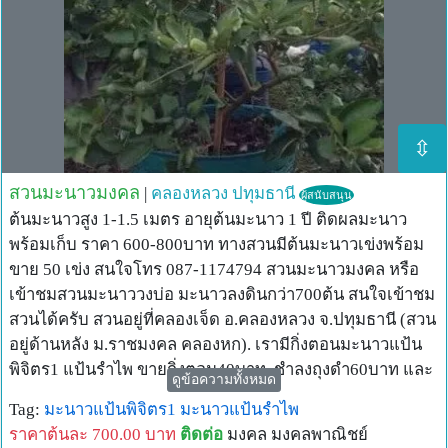
⇳
สวนมะนาวมงคล
|
คลองหลวง
ปทุมธานี
ผู้สนับสนุน
ต้นมะนาวสูง 1-1.5 เมตร อายุต้นมะนาว 1 ปี ติดผลมะนาว
พร้อมเก็บ ราคา 600-800บาท ทางสวนมีต้นมะนาวเข่งพร้อม
ขาย 50 เข่ง สนใจโทร 087-1174794 สวนมะนาวมงคล หรือ
เข้าชมสวนมะนาววงบ่อ มะนาวลงดินกว่า700ต้น สนใจเข้าชม
สวนได้ครับ สวนอยู่ที่คลองเจ็ด อ.คลองหลวง จ.ปทุมธานี (สวน
อยู่ด้านหลัง ม.ราชมงคล คลองหก). เรามีกิ่งตอนมะนาวแป้น
พิจิตร1 แป้นรำไพ ขายกิ่งตอน40บาท. ชำลงถุงดำ60บาท และ
ดูข้อความทั้งหมด
มะนาวปลูกลงกระถางขนาด12-25นิ้ว ราคาเริ่มต้น 250บาท
Tag:
มะนาวแป้นพิจิตร1
มะนาวแป้นรำไพ
ทุกกระถางมีผลมะนาวพร้อมเก็บครับ
ราคาต้นละ 700.00 บาท
ติดต่อ
มงคล มงคลพาณิชย์