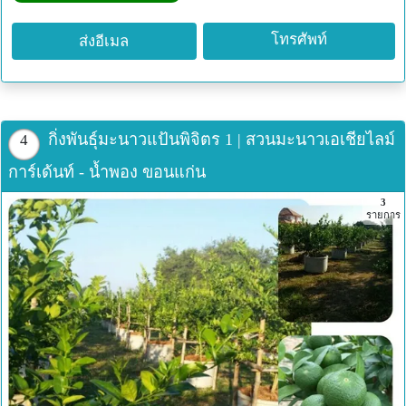
โทรศัพท์
ส่งอีเมล
กิ่งพันธุ์มะนาวแป้นพิจิตร 1 | สวนมะนาวเอเชียไลม์
4
การ์เด้นท์ - น้ำพอง ขอนแก่น
3
รายการ