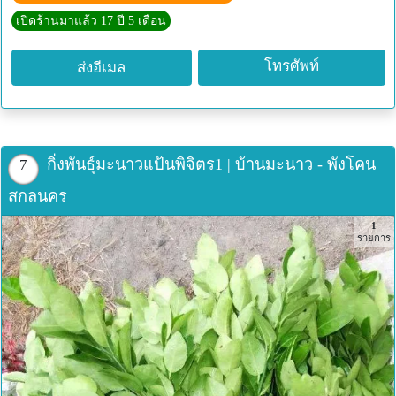
ผลผลิตส่งตลาดทั้งในประเทศ และต่างประเทศ
เปิดร้านมาแล้ว 17 ปี 5 เดือน
หากสนใจกิ่งพันธุ์กรุณาติดต่อ
wasafarm@gmail.com
หรือ
081 9159729
โทรศัพท์
ส่งอีเมล
กิ่งพันธุ์มะนาวแป้นพิจิตร1 | บ้านมะนาว - พังโคน
7
สกลนคร
1
รายการ