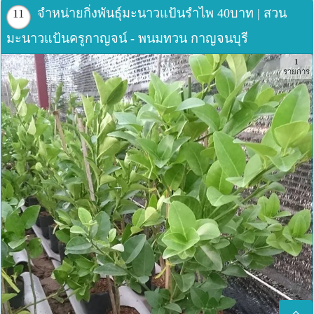
จำหน่ายกิ่งพันธุ์มะนาวแป้นรำไพ 40บาท | สวน
11
มะนาวแป้นครูกาญจน์ - พนมทวน กาญจนบุรี
1
รายการ