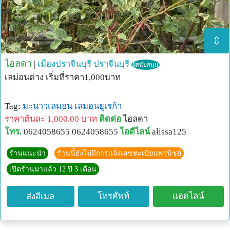
⇳
ไอลดา
|
เมืองปราจีนบุรี
ปราจีนบุรี
ผู้สนับสนุน
เลม่อนด่าง เริ่มที่ราคา1,000บาท
Tag:
มะนาวเลมอน
เลมอนยูเรก้า
ราคาต้นละ 1,000.00 บาท
ติดต่อ
ไอลดา
โทร.
0624058655 0624058655
ไอดีไลน์
alissa125
ร้านแนะนำ
ร้านนี้ยังไม่มีการแจ้งเลขทะเบียนพานิชย์
เปิดร้านมาแล้ว 12 ปี 3 เดือน
โทรศัพท์
แอดไลน์
ส่งอีเมล