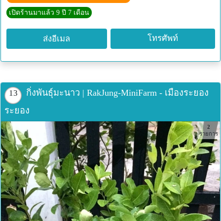
ลักษณะทั่วไปของมะนาวแป้นรำไพ
เปิดร้านมาแล้ว 9 ปี 7 เดือน
มะนาวแป้นรำไพจะมีผมใหญ่
มะนาวแป้นรำไพผลค่อนข้างเปลือกบาง
โทรศัพท์
ส่งอีเมล
มะนาวแป้นรำไพมีน้ำหนักเยอะ
มะนาวแป้นรำไพจะใช้ในการบริโภคมากกว่ามะนาวพันธุ์อื่นๆ
มะนาวแป้นรำไพสามารถบังคับให้ออกนอกฤดูแล้งได้ดี
สรรพคุณทางยาของมะนาว
มะนาวนาวเป็นผลไม้ที่มีกรดอินทรีย์หลาย ๆชนิด เช่น กรมมา
กิ่งพันธุ์มะนาว | RakJung-MiniFarm - เมืองระยอง
13
ลิค ผิวมะนาว มีวิตตามิลเอ และซี อีกทั้งมีธาตุแคลเซี่ยมและ
ระยอง
ฟอสฟอรัสสูงกว่าน้ำมะนาวอีกด้วย
2
พันธุ์มะนาวที่นิยมปลูกในประเทศไทย ได้แก่ มะนาวไข่ มะนาว
รายการ
แป้น มะนาวหนัง มะนาวทราย มะนาวตาฮิติ มะนาวหวาน
มะนาวปีนัง มะนาวเตี้ย
ที่มา www.th.wikipedia.org/wiki/
มะนาวแป้นรำไพดกๆ
มะนาวแป้นรำไพ ลูกมะนาว มะนาวแป้น
มะนาวแป้นรำไพ ภาพนี้ก็ดกใช่ย่อย ทำให้กิ่งมะนาวแป้นรำไพ
โน้มลงมา กิ่งมะนามแทบจะหักมะนาวแป้นรำไพ ลูกมะนาว