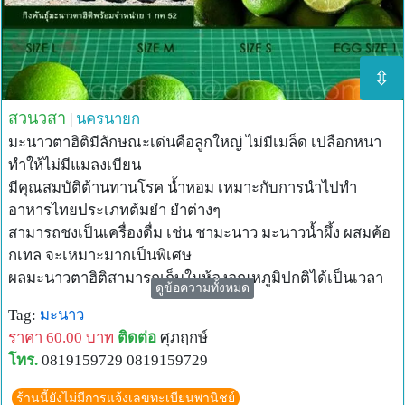
⇳
สวนวสา
|
นครนายก
มะนาวตาฮิติมีลักษณะเด่นคือลูกใหญ่ ไม่มีเมล็ด เปลือกหนา
ทำให้ไม่มีแมลงเบียน
มีคุณสมบัติต้านทานโรค น้ำหอม เหมาะกับการนำไปทำ
อาหารไทยประเภทต้มยำ ยำต่างๆ
สามารถชงเป็นเครื่องดื่ม เช่น ชามะนาว มะนาวน้ำผึ้ง ผสมค้อ
กเทล จะเหมาะมากเป็นพิเศษ
ผลมะนาวตาฮิติสามารถเก็บในห้องอุณหภูมิปกติได้เป็นเวลา
ดูข้อความทั้งหมด
7-10 วันโดยไม่ต้องแช่ตู้เย็น เปลือกยังคงเป็นสีเขียวอยู่ ผลจะ
Tag:
มะนาว
นิ่มขึ้น น้ำมากขึ้น ทำให้สามารถขนส่งไปยังตลาดต่างประเทศ
ราคา 60.00 บาท
ติดต่อ
ศุภฤกษ์
ได้ง่ายกว่ามะนาวแป้น
โทร.
0819159729 0819159729
สวนวสาจำหน่ายกิ่งพันธุ์มะนาวตาฮิติแท้ เป็นกิ่งตอน
ปัจจุบันสวนวสาปลูกมะนาวตาฮิติจำนวนประมาณ 10,000 ต้น
ร้านนี้ยังไม่มีการแจ้งเลขทะเบียนพานิชย์