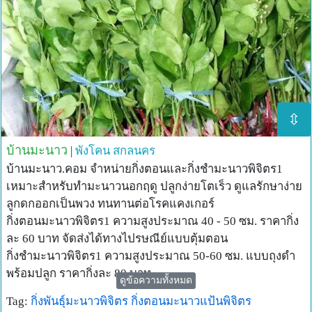
⇳
บ้านมะนาว
|
พังโคน
สกลนคร
บ้านมะนาว.คอม จำหน่ายกิ่งตอนและกิ่งชำมะนาวพิจิตร1
เหมาะสำหรับทำมะนาวนอกฤดู ปลูกง่ายโตเร็ว ดูแลรักษาง่าย
ลูกดกออกเป็นพวง ทนทานต่อโรคแคงเกอร์
กิ่งตอนมะนาวพิจิตร1 ความสูงประมาณ 40 - 50 ซม. ราคากิ่ง
ละ 60 บาท จัดส่งได้ทางไปรษณีย์แบบตุ้มตอน
กิ่งชำมะนาวพิจิตร1 ความสูงประมาณ 50-60 ซม. แบบถุงดำ
พร้อมปลูก ราคากิ่งละ 80 บาท
ดูข้อความทั้งหมด
สนใจสอบถามเพิ่มเติมได้ที่ 087-8670481 ธีรวัฒน์
Tag:
กิ่งพันธุ์มะนาวพิจิตร
กิ่งตอนมะนาวแป้นพิจิตร