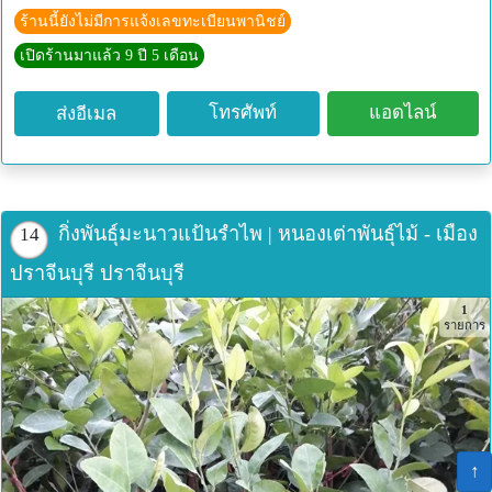
การสั่งสินค้านั้น เนื่องจากเป็นสินค้าเกษตรอินทรีย์ จึงมีผลผลิต
ร้านนี้ยังไม่มีการแจ้งเลขทะเบียนพานิชย์
น้อย จึงไม่เพี่ยงพอต่อความต้องการของตลาด ลูกค้าท่านไหน
เปิดร้านมาแล้ว 9 ปี 5 เดือน
สนใจโทรมาสอบถามได้ที่เบอร์โทร 096-957-0384 ราคายังไม่
รวมค่าจัดส่ง
โทรศัพท์
แอดไลน์
ส่งอีเมล
กิ่งพันธุ์มะนาวแป้นรำไพ | หนองเต่าพันธ์ุไม้ - เมือง
14
ปราจีนบุรี ปราจีนบุรี
1
รายการ
↑