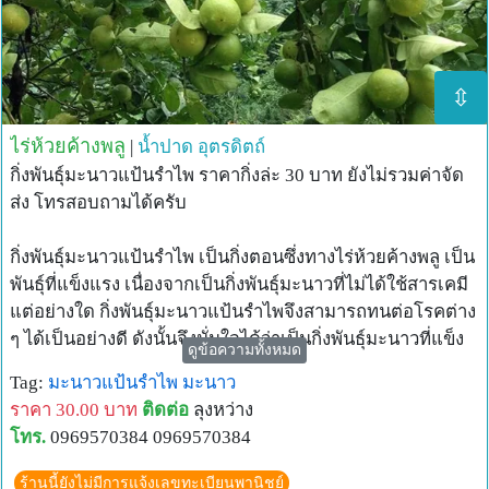
⇳
ไร่ห้วยค้างพลู
|
น้ำปาด
อุตรดิตถ์
กิ่งพันธ์ุมะนาวแป้นรำไพ ราคากิ่งล่ะ 30 บาท ยังไม่รวมค่าจัด
ส่ง โทรสอบถามได้ครับ
กิ่งพันธุ์มะนาวแป้นรำไพ เป็นกิ่งตอนซึ่งทางไร่ห้วยค้างพลู เป็น
พันธุ์ที่แข็งแรง เนื่องจากเป็นกิ่งพันธุ์มะนาวที่ไม่ได้ใช้สารเคมี
แต่อย่างใด กิ่งพันธุ์มะนาวแป้นรำไพจึงสามารถทนต่อโรคต่าง
ๆ ได้เป็นอย่างดี ดังนั้นจึงมั่นใจได้ว่าเป็นกิ่งพันธุ์มะนาวที่แข็ง
ดูข้อความทั้งหมด
แรง สมบูรณ์แน่นอน
Tag:
มะนาวแป้นรำไพ
มะนาว
มะนาวจัดเป็นผลไม้ชนิดหนึ่ง ที่มีรสเปรี้ยวจัด ผลจะมีสีเขียว
ราคา 30.00 บาท
ติดต่อ
ลุงหว่าง
เมื่อสุกจะมีผลสีเหลือง ภายในผลมะนาวจะแบ่งเป็นกลีบๆ ด้วย
โทร.
0969570384 0969570384
ความชุ่มน้ำ ซึ่งมีคุณค่าทางอาหารและโภชนาการและ
ทางการแพทย์อีกด้วย
ร้านนี้ยังไม่มีการแจ้งเลขทะเบียนพานิชย์