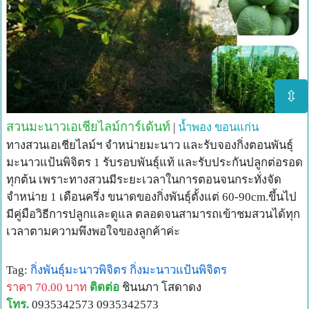
⇳
สวนมะนาวเอเชียไลม์การ์เด้นท์
|
น้ำพอง
ขอนแก่น
ทางสวนเอเชียไลม์ฯ จำหน่ายมะนาว และรับจองกิ่งตอนพันธุ์
มะนาวแป้นพิจิตร 1 รับรอบพันธุ์แท้ และรับประกันปลูกต่อรอด
ทุกต้น เพราะทางสวนมีระยะเวลาในการตอนจนกระทั่งจัด
จำหน่าย 1 เดือนครึ่ง ขนาดของกิ่งพันธุ์ตั้งแต่ 60-90cm.ขึ้นไป
มีคู่มือวิธีการปลูกและดูแล ตลอดจนสามารถเข้าชมสวนได้ทุก
เวลาตามความพึงพอใจของลูกค้าค่ะ
Tag:
กิ่งพันธุ์มะนาวพิจิตร
กิ่งมะนาวแป้นพิจิตร
ราคา 70.00 บาท
ติดต่อ
ชินนภา โสดาดง
โทร.
0935342573 0935342573