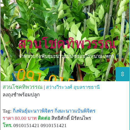
⇳
สวนโชคทิพวรรณ
|
สว่างวีระวงศ์
อุบลราชธานี
ลงถุงชำพร้อมปลูก
Tag:
กิ่งพันธุ์มะนาวพิจิตร
กิ่งมะนาวแป้นพิจิตร
ราคา 80.00 บาท
ติดต่อ
สิทธิศักดิ์ มิรัตนไพร
โทร.
0910151421 0910151421