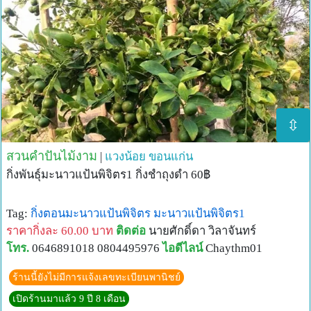
⇳
สวนคำปันไม้งาม
|
แวงน้อย
ขอนแก่น
กิ่งพันธุ์มะนาวแป้นพิจิตร1 กิ่งชำถุงดำ 60฿
Tag:
กิ่งตอนมะนาวแป้นพิจิตร
มะนาวแป้นพิจิตร1
ราคากิ่งละ 60.00 บาท
ติดต่อ
นายศักดิ์ดา วิลาจันทร์
โทร.
0646891018 0804495976
ไอดีไลน์
Chaythm01
ร้านนี้ยังไม่มีการแจ้งเลขทะเบียนพานิชย์
เปิดร้านมาแล้ว 9 ปี 8 เดือน