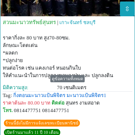
⇳
สวนมะนาวทรัพย์สุนทร
|
เกาะจันทร์
ชลบุรี
ราคากิ่งละ 80 บาท สูง70-80ซม.
ลักษณะโดดเด่น
*ผลดก
*ปลูกง่าย
ทนต่อโรค เช่น แคงเกอร์ หนอนกินใบ
ให้คำแนะนำในการปลูกลงขอบวงปูน และ ปลูกลงดิน
ดูข้อความทั้งหมด
เพื่อบังคับให้ออกนอกฤดู ช่วงมะนาวแพง
มิติความสูง:
70 เซนติเมตร
Tag:
กิ่งตอนมะนาวแป้นพิจิตร
มะนาวแป้นพิจิตร1
ราคาต้นละ 80.00 บาท
ติดต่อ
สุนทร งามสอาด
โทร.
0814477751 0814477751
ร้านนี้ยังไม่มีการแจ้งเลขทะเบียนพานิชย์
เปิดร้านมาแล้ว 11 ปี 10 เดือน