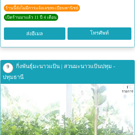
ร้านนี้ยังไม่มีการแจ้งเลขทะเบียนพานิชย์
เปิดร้านมาแล้ว 11 ปี 4 เดือน
โทรศัพท์
ส่งอีเมล
กิ่งพันธุ์มะนาวแป้น | สวนมะนาวแป้นปทุม -
9
ปทุมธานี
1
รายการ