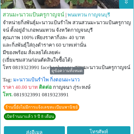
⇳
สวนมะนาวแป้นครูกาญจน์
|
พนมทวน
กาญจนบุรี
จำหน่ายกิ่งพันธุ์มะนาวแป้นรำไพ สวนสวนมะนาวแป้นครูกาญ
จน์ ตั้งอยู่อำเภอพนมทวน จังหวัดกาญจนบุรี
คุณภาพ 100% เพียงราคากิ่งละ 40 บาท
และกิ่งพันธุ์ใส่ถุงดำราคา 60 บาทเท่านั่น
มีของพร้อม สั่งเลยได้เลยค่ะ
(เยี่ยมชมสวนก่อนตัดสินใจซื้อได้)
โทร 0819323991 facebook page: สวนมะนาวแป้นครูกาญจน์
ดูข้อความทั้งหมด
Tag:
มะนาวแป้นรำไพ
กิ่งตอนมะนาว
ราคา 40.00 บาท
ติดต่อ
กาญจนา ภู่ระหงษ์
โทร.
0819323991 0819323991
ร้านนี้ยังไม่มีการแจ้งเลขทะเบียนพานิชย์
เปิดร้านมาแล้ว 9 ปี 8 เดือน
โทรศัพท์
ส่งอีเมล