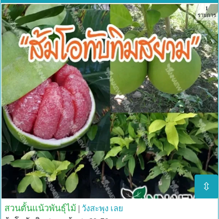
1
รายการ
⇳
สวนตั้นแน้วพันธุ์ไม้
|
วังสะพุง
เลย