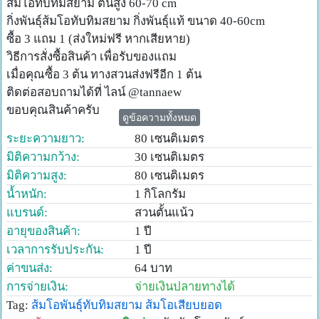
ส้มโอทับทิมสยาม ต้นสูง 60-70 cm
กิ่งพันธุ์ส้มโอทับทิมสยาม กิ่งพันธุ์แท้ ขนาด 40-60cm
ซื้อ 3 แถม 1 (ส่งใหม่ฟรี หากเสียหาย)
วิธีการสั่งซื้อสินค้า เพื่อรับของแถม
เมื่อคุณซื้อ 3 ต้น ทางสวนส่งฟรีอีก 1 ต้น
ติดต่อสอบถามได้ที่ ไลน์ @tannaew
ขอบคุณสินค้าครับ
ดูข้อความทั้งหมด
ระยะความยาว:
80 เซนติเมตร
มิติความกว้าง:
30 เซนติเมตร
มิติความสูง:
80 เซนติเมตร
น้ำหนัก:
1 กิโลกรัม
แบรนด์:
สวนตั้นแน้ว
อายุของสินค้า:
1 ปี
เวลาการรับประกัน:
1 ปี
ค่าขนส่ง:
64 บาท
การจ่ายเงิน:
จ่ายเงินปลายทางได้
Tag:
ส้มโอพันธุ์ทับทิมสยาม
ส้มโอเสียบยอด