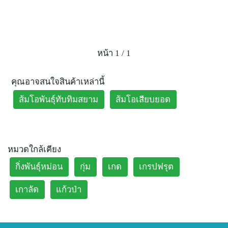
หน้า 1 / 1
คุณอาจสนใจสินค้าเหล่านี้
ส้มโอพันธุ์ทับทิมสยาม
ส้มโอเสียบยอด
หมวดใกล้เคียง
กิ่งพันธุ์หม่อน
กุ่ม
เกด
เกรปฟรุต
เกาลัด
แก้วป่า