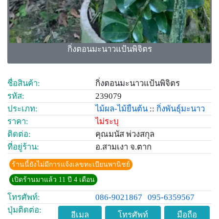
กิ่งตอนมะนาวแป้นพิจิตร
ชื่อสินค้า:
กิ่งตอนมะนาวแป้นพิจิตร
รหัส:
239079
ประเภท:
ไม้ผล-ไม้ยืนต้น
::
กิ่งพันธุ์มะนาว
ราคา:
ไม่ระบุ
ติดต่อ:
คุณมนัส พ่วงสกุล
ที่อยู่ร้าน:
อ.สามเงา จ.ตาก
ร้านนี้ยังไม่มีการแจ้งเลขทะเบียนพานิชย์
เปิดร้านมาแล้ว 11 ปี 4 เดือน
โทรศัพท์:
086-9021867
095-6359567
ปุ่มติดต่อ:
อีเมล
โทรศัพท์
มือถือ