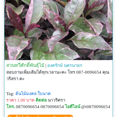
สวนทวีศักดิ์พันธุ์ไม้
|
องครักษ์
นครนายก
สอบถามเพิ่มเติมได้ทุกเวลานะคะ โทร 087-0096654 คุณ
วริสรา คะ
Tag:
ต้นไม้มงคล
ใบนาค
ราคา 1.00 บาท
ติดต่อ
นาวริศรา
โทร.
0870096654 0870096654
ไอดีไลน์
@t0870096654