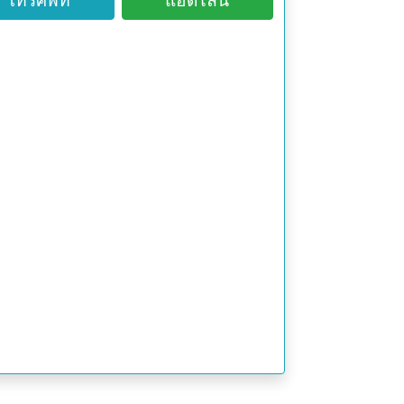
โทรศัพท์
แอดไลน์