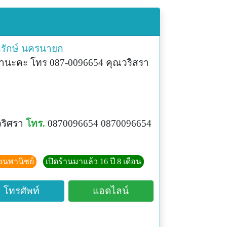
รักษ์
นครนายก
ลานะคะ โทร 087-0096654 คุณวริสรา
ริศรา
โทร.
0870096654 0870096654
ียนพานิชย์
เปิดร้านมาแล้ว 16 ปี 8 เดือน
โทรศัพท์
แอดไลน์