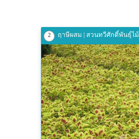
ฤาษีผสม | สวนทวีศักดิ์พันธุ์ไ
2