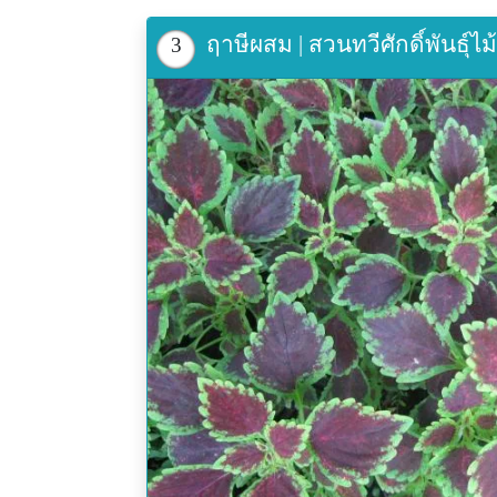
ฤาษีผสม | สวนทวีศักดิ์พันธุ์ไ
3