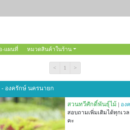
อ-แผนที่
หมวดสินค้าในร้าน
<
1
>
ม้ - องครักษ์ นครนายก
สวนทวีศักดิ์พันธุ์ไม้
|
องค
สอบถามเพิ่มเติมได้ทุกเว
คะ