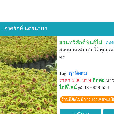
ม้ - องครักษ์ นครนายก
สวนทวีศักดิ์พันธุ์ไม้
|
องค
สอบถามเพิ่มเติมได้ทุกเว
คะ
Tag:
ฤาษีผสม
ราคา 5.00 บาท
ติดต่อ
นาว
ไอดีไลน์
@t0870096654
ร้านนี้ยังไม่มีการแจ้งเลขทะเบ