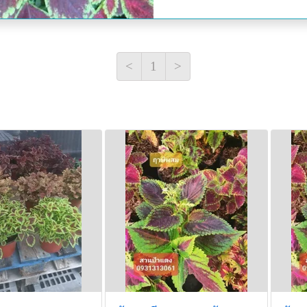
<
1
>