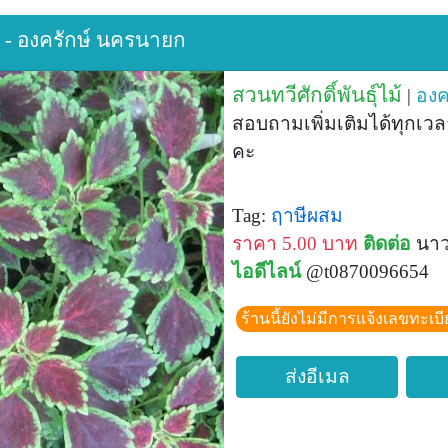
ม้ - องครักษ์ นครนายก
สวนทวีศักดิ์พันธุ์ไม้
|
องค
สอบถามเพิ่มเติมได้ทุกเว
คะ
Tag:
ฤาษีผสม
ราคา 5.00 บาท
ติดต่อ
นาว
ไอดีไลน์
@t0870096654
ร้านนี้ยังไม่มีการแจ้งเลขทะเบ
ส่งอีเมล