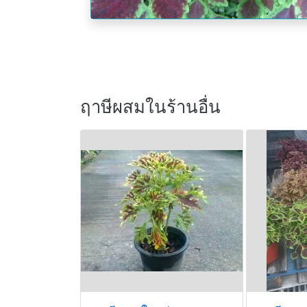
ฤาษีผสมในร้านอื่น