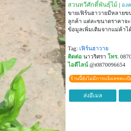
สวนทวีศักดิ์พันธุ์ไม้
|
องค
ขายเฟิร์นฮาวายมีหลายข
ลูกค้า แต่ละขนาดราคาจ
ข้อมูลเพิ่มเติมจากแม่ค้า
Tag:
เฟิร์นฮาวาย
ติดต่อ
นาวริศรา
โทร.
0870
ไอดีไลน์
@t0870096654
ร้านนี้ยังไม่มีการแจ้งเลขทะเบ
ส่งอีเมล