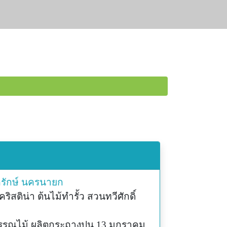
รักษ์
นครนายก
ิสติน่า ต้นไม้ทำรั้ว สวนทวีศักดิ์
พรรณไม้ ผลิตกระถางปูน 13 มกราคม