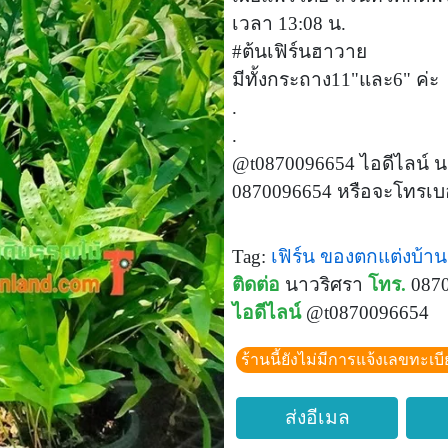
เวลา 13:08 น.
#ต้นเฟิร์นฮาวาย
มีทั้งกระถาง11"และ6" ค่ะ
.
.
@t0870096654 ไอดีไลน์ น
0870096654 หรือจะโทรเบอร์
Tag:
เฟิร์น
ของตกแต่งบ้า
ติดต่อ
นาวริศรา
โทร.
0870
ไอดีไลน์
@t0870096654
ร้านนี้ยังไม่มีการแจ้งเลขทะเบ
ส่งอีเมล