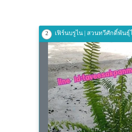
เฟิร์นบรูไน | สวนทวีศักดิ์พันธ
2