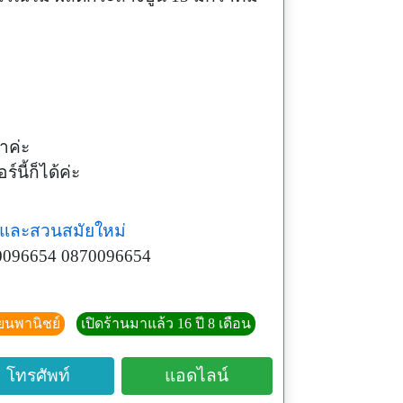
าค่ะ
นี้ก็ได้ค่ะ
นและสวนสมัยใหม่
096654 0870096654
ียนพานิชย์
เปิดร้านมาแล้ว 16 ปี 8 เดือน
โทรศัพท์
แอดไลน์