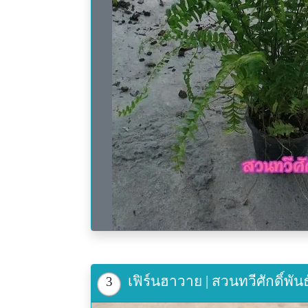
เฟิร์นฮาวาย | สวนทวีศักดิ์พัน
3