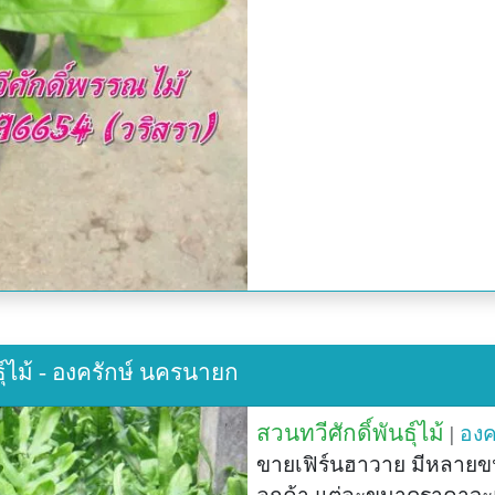
ธุ์ไม้ - องครักษ์ นครนายก
สวนทวีศักดิ์พันธุ์ไม้
|
องค
ขายเฟิร์นฮาวาย มีหลายข