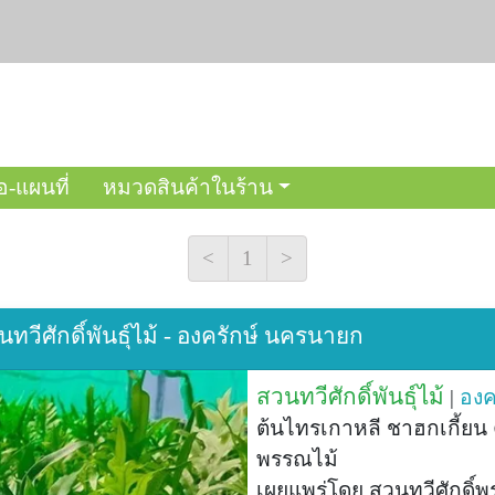
อ-แผนที่
หมวดสินค้าในร้าน
<
1
>
นทวีศักดิ์พันธุ์ไม้ - องครักษ์ นครนายก
สวนทวีศักดิ์พันธุ์ไม้
|
องค
ต้นไทรเกาหลี ชาฮกเกี้ยน คร
พรรณไม้
เผยแพร่โดย สวนทวีศักดิ์