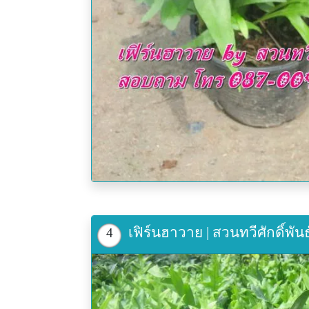
เฟิร์นฮาวาย | สวนทวีศักดิ์พัน
4