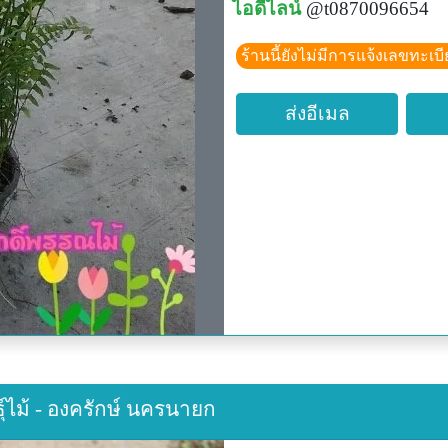
ไอดีไลน์
@t0870096654
ร้านนี้ยังไม่มีการแจ้งเลขทะเบ
ส่งอีเมล
ธุ์ไม้ - องครักษ์ นครนายก