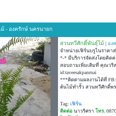
ุ์ไม้ - องครักษ์ นครนายก
สวนทวีศักดิ์พันธุ์ไม้
|
องค
จำหน่ายเฟิร์นบรูไนราคาส่
*-* มีบริการจัดส่งโดยคิ
สอบถามเพิ่มเติมที่ คุณวริ
id:taveesakpanmai
***ติดตามผลงานได้ที่ FB:
ต้นไม้ทำรั้ว สวนทวีศักดิ์
Tag:
เฟิร์น
ติดต่อ
นาวริศรา
โทร.
0870