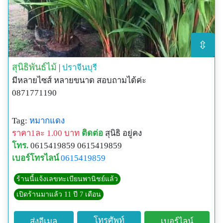
⇳
สุนิธิพันธ์ไม้
|
ปราจีนบุรี
มีหลายไซส์ หลายขนาด สอบถามได้ค่ะ
0871771190
Tag:
หมากแดง
ราคา1ละ 1.00 บาท
ติดต่อ
สุนิธิ อยู่คง
โทร.
0615419859 0615419859
เบอร์โทรไลน์
0615419859
ร้านนี้แจ้งเลขทะเบียนพานิชย์แล้ว
เปิดร้านมาแล้ว 11 ปี 7 เดือน
โทรศัพท์
ส่งอีเมล
เบอร์ไลน์