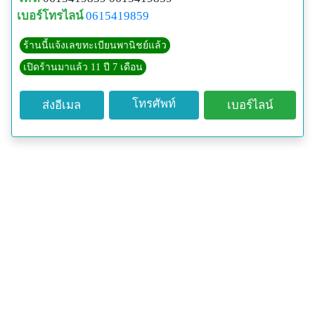
เบอร์โทรไลน์
0615419859
ร้านนี้แจ้งเลขทะเบียนพานิชย์แล้ว
เปิดร้านมาแล้ว 11 ปี 7 เดือน
โทรศัพท์
ส่งอีเมล
เบอร์ไลน์