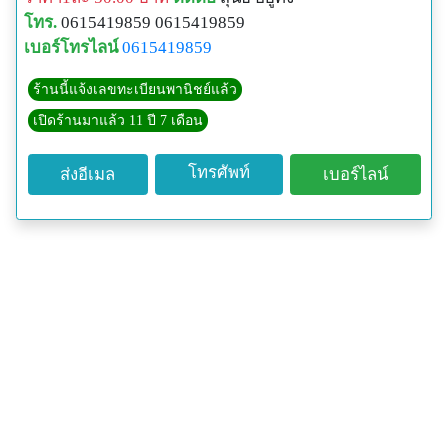
โทร.
0615419859 0615419859
เบอร์โทรไลน์
0615419859
ร้านนี้แจ้งเลขทะเบียนพานิชย์แล้ว
เปิดร้านมาแล้ว 11 ปี 7 เดือน
โทรศัพท์
ส่งอีเมล
เบอร์ไลน์