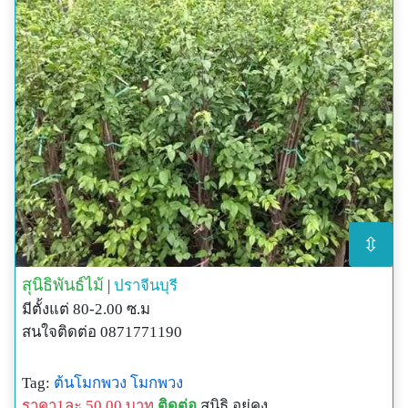
⇳
สุนิธิพันธ์ไม้
|
ปราจีนบุรี
มีตั้งแต่ 80-2.00 ซ.ม
สนใจติดต่อ 0871771190
Tag:
ต้นโมกพวง
โมกพวง
ราคา1ละ 50.00 บาท
ติดต่อ
สุนิธิ อยู่คง