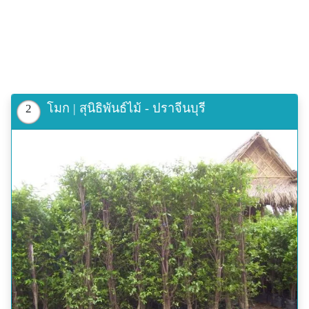
โมก | สุนิธิพันธ์ไม้ - ปราจีนบุรี
2