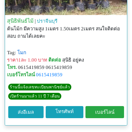
สุนิธิพันธ์ไม้
|
ปราจีนบุรี
ต้นโม้ก มีความสูง 1เมตร 1.50เมตร 2เมตร สนใจติดต่อ
สอบ ถามได้เลยคะ
Tag:
โมก
ราคา1ละ 1.00 บาท
ติดต่อ
สุนิธิ อยู่คง
โทร.
0615419859 0615419859
เบอร์โทรไลน์
0615419859
ร้านนี้แจ้งเลขทะเบียนพานิชย์แล้ว
เปิดร้านมาแล้ว 11 ปี 7 เดือน
โทรศัพท์
ส่งอีเมล
เบอร์ไลน์