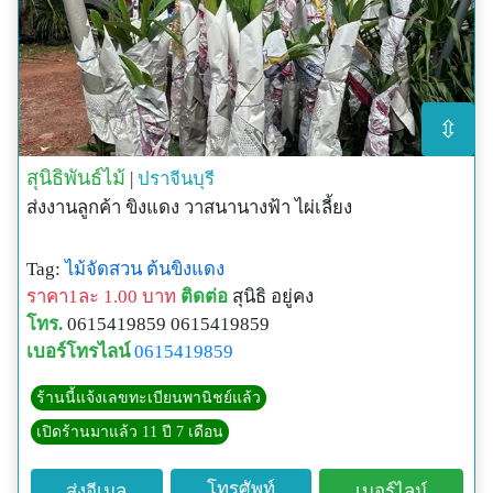
⇳
สุนิธิพันธ์ไม้
|
ปราจีนบุรี
ส่งงานลูกค้า ขิงแดง วาสนานางฟ้า ไผ่เลี้ยง
Tag:
ไม้จัดสวน
ต้นขิงแดง
ราคา1ละ 1.00 บาท
ติดต่อ
สุนิธิ อยู่คง
โทร.
0615419859 0615419859
เบอร์โทรไลน์
0615419859
ร้านนี้แจ้งเลขทะเบียนพานิชย์แล้ว
เปิดร้านมาแล้ว 11 ปี 7 เดือน
โทรศัพท์
ส่งอีเมล
เบอร์ไลน์