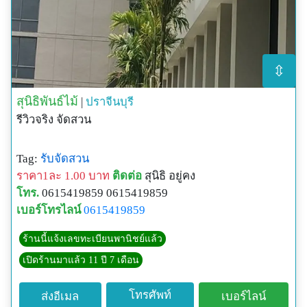
⇳
สุนิธิพันธ์ไม้
|
ปราจีนบุรี
รีวิวจริง จัดสวน
Tag:
รับจัดสวน
ราคา1ละ 1.00 บาท
ติดต่อ
สุนิธิ อยู่คง
โทร.
0615419859 0615419859
เบอร์โทรไลน์
0615419859
ร้านนี้แจ้งเลขทะเบียนพานิชย์แล้ว
เปิดร้านมาแล้ว 11 ปี 7 เดือน
โทรศัพท์
ส่งอีเมล
เบอร์ไลน์