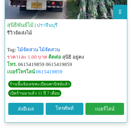
⇳
สุนิธิพันธ์ไม้
|
ปราจีนบุรี
รีวิวจัดส่งไม้
Tag:
ไม้จัดสวน
ไม้จัดสวน
ราคา1ละ 1.00 บาท
ติดต่อ
สุนิธิ อยู่คง
โทร.
0615419859 0615419859
เบอร์โทรไลน์
0615419859
ร้านนี้แจ้งเลขทะเบียนพานิชย์แล้ว
เปิดร้านมาแล้ว 11 ปี 7 เดือน
โทรศัพท์
ส่งอีเมล
เบอร์ไลน์