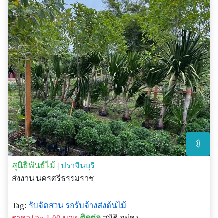
⇳
สุนิธิพันธ์ไม้
|
ปราจีนบุรี
ส่งงาน นครศรีธรรมราช
Tag:
รับจัดสวน
รถรับจ้างส่งต้นไม้
ราคา1ละ 1.00 บาท
ติดต่อ
สุนิธิ อยู่คง