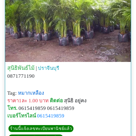
สุนิธิพันธ์ไม้
|
ปราจีนบุรี
0871771190
Tag:
หมากเหลือง
ราคา1ละ 1.00 บาท
ติดต่อ
สุนิธิ อยู่คง
โทร.
0615419859 0615419859
เบอร์โทรไลน์
0615419859
ร้านนี้แจ้งเลขทะเบียนพานิชย์แล้ว