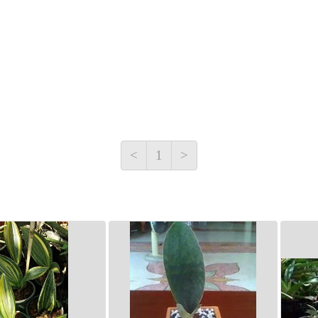
<
1
>