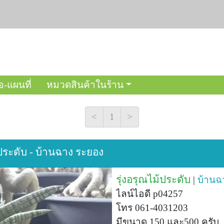
อ-แผนที่
หมวดสินค้าในร้าน
<
1
>
้ประดับ - บ้านฉาง ระยอง
รุ่งอรุณไม้ประดับ
|
บ้านฉ
ไลน์ไอดี p04257
โทร 061-4031203
มีขนาด 150 และ500 ครับ