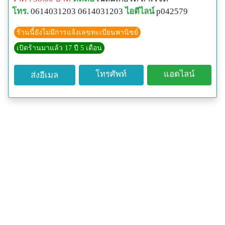
โทร.
0614031203 0614031203
ไอดีไลน์
p042579
ร้านนี้ยังไม่มีการแจ้งเลขทะเบียนพานิชย์
เปิดร้านมาแล้ว 17 ปี 5 เดือน
โทรศัพท์
แอดไลน์
ส่งอีเมล