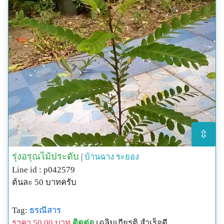
⇳
รุ่งอรุณไม้ประดับ
|
บ้านฉาง
ระยอง
Line id : p042579
ต้นละ 50 บาทครับ
Tag:
ธรณีสาร
ราคา 50.00 บาท
ติดต่อ
เฉลิมเกียรติ สำเร็จดี