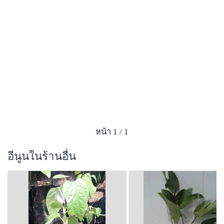
ใหญ่ เนื้อหัวฉ่ำน้ำเล็กน้อยสีขาวนวล มีกลิ่นหอมเฉพาะตัว
ลักษณะหัวคล้ายมันแกว หรือหัวของต้น “สบู่เลือด” ผิวหัว
ด้านนอกจะนวลกว่าเล็กน้อย ต้นหรือเถาสามารถเลื้อยได้
ไกลกว่า 10 เมตร ที่พบตามธรรมชาติในป่าลึก ต้นหรือเถา
จะอ้วนใหญ่มาก ใบเป็นใบเดี่ยว ออกเรียงสลับ เป็นรูปกลม
รี คล้ายใบตำลึง แต่ใบของ “กิมเจ็ง” จะมีจำนวนแฉก
มากกว่า และใบที่อยู่ส่วนปลายจะยาวและแหลมกว่า
ชัดเจน
ดอก ออกเป็นช่อหรือเป็นพวงตามซอกใบ แต่ละช่อ
ประกอบด้วยดอกย่อยขนาดเล็กสีขาวจำนวนมาก เวลามีด
หน้า 1 / 1
อกจะห้อยลงเป็นระย้าน่าชมมาก “ผล” เป็นรูปทรงกลม มี
หลายขนาดตั้งแต่เล็กจิ๋วไปจนถึงผลโตเท่าไข่ไก่ ดอกออก
อีนูนในร้านอื่น
ได้เรื่อยๆ ขยายพันธุ์ด้วยหัว หรือเมล็ด พบขึ้นตามป่า
ธรรมชาติทุกภาคของประเทศไทย สมัยก่อนนิยมปลูกติด
รั้วบ้านให้ต้นหรือเถาไต่ เพื่อเอาหัวใช้ทำยาตามที่กล่าว
ข้างต้น