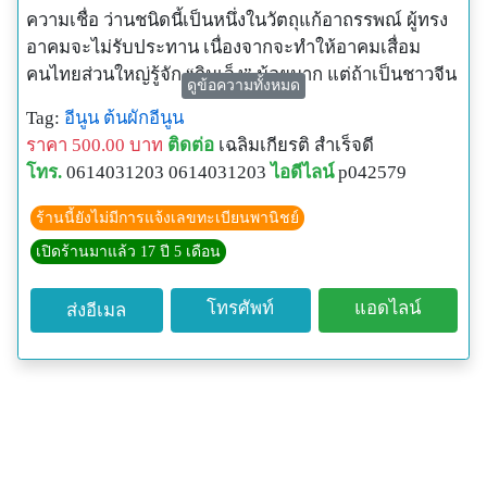
ความเชื่อ ว่านชนิดนี้เป็นหนึ่งในวัตถุแก้อาถรรพณ์ ผู้ทรง
อาคมจะไม่รับประทาน เนื่องจากจะทำให้อาคมเสื่อม
คนไทยส่วนใหญ่รู้จัก “กิมเจ็ง” น้อยมาก แต่ถ้าเป็นชาวจีน
ดูข้อความทั้งหมด
หรือชาวไทยเชื้อสายจีนรุ่นเก่าๆ จะคุ้นเคยและรู้จัก “กิม
Tag:
อีนูน
ต้นผักอีนูน
เจ็ง” เป็นอย่างดี เนื่องจากหัวของ “กิมเจ็ง” มีคุณค่าและมี
ราคา 500.00 บาท
ติดต่อ
เฉลิมเกียรติ สำเร็จดี
สรรพคุณเป็นยาบำรุงกำลังชั้นดี โดย ชาวจีนนิยมเอาหัว
โทร.
0614031203 0614031203
ไอดีไลน์
p042579
แบบสดๆของ “กิมเจ็ง” กะจำนวนพอประมาณต้มกับหมู
เนื้อแดง หรือกระดูกหมูจำนวนเล็กน้อย ปรุงแต่งรสชาติ
ร้านนี้ยังไม่มีการแจ้งเลขทะเบียนพานิชย์
อ่อนๆ คล้ายน้ำชุปใสรับประทานได้ทั้งเนื้อและน้ำวันละ
เปิดร้านมาแล้ว 17 ปี 5 เดือน
ครั้ง ครั้งละ 1 ถ้วย จะช่วยทำให้ร่างกายแข็งแรง หาย
อ่อนเพลีย เป็นยาโป๊ดีนัก
โทรศัพท์
แอดไลน์
ส่งอีเมล
ส่วน ตำรายาแผนไทยเรียก “กิมเจ็ง” ว่า “ว่านกิมเจ็ง”
หรือ “ต้นอีนูน” มี สรรพคุณทางเภสัชใช้เป็นยาเย็น แก้
ร้อนในกระหายน้ำ และเจ็บในลำคอ โดยเอาหัวสดกะ
จำนวนพอประมาณต้มกับน้ำสะอาดจำนวน 3 แก้ว จน
เดือดเคี่ยวเหลือ 1 แก้ว ดื่มขณะอุ่นวันละครั้ง ต้มกิน 1-2
วัน อาการที่กล่าวข้างต้นจะดีขึ้นและหายได้
กิมเจ็ง เป็นไม้เถาเลื้อยพาดพันต้นไม้อื่น มีหัวใต้ดินขนาด