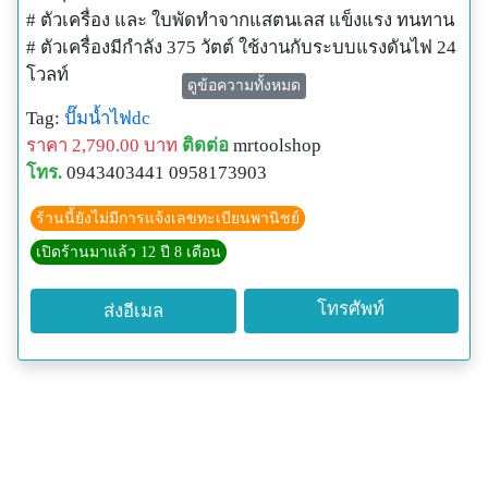
# ตัวเครื่อง และ ใบพัดทำจากแสตนเลส แข็งแรง ทนทาน
# ตัวเครื่องมีกำลัง 375 วัตต์ ใช้งานกับระบบแรงดันไฟ 24
โวลท์
ดูข้อความทั้งหมด
# อัตราการสูบน้ำโดยประมาณ 83 ลิตร/นาที หรือราวๆ
Tag:
ปั๊มน้ำไฟdc
4,980 ลิตร/ชั่วโมง
ราคา 2,790.00 บาท
ติดต่อ
mrtoolshop
# ตัวเครื่องกินกระแสราวๆ 13 แอมป์ต่อชั่วโมง
โทร.
0943403441 0958173903
# ท่อส่งน้ำมีขนาดอยู่ที่ 2" ซึ่งสามารถส่งขึ้นที่สูงถึง 5 เมตร
(ตามสเปก รง.)
ร้านนี้ยังไม่มีการแจ้งเลขทะเบียนพานิชย์
# ตัวปั๊มน้ำมีน้ำหนักอยู่ที่ 7 Kg. ขนาดความสูงอยู่ที่ 41cm
เปิดร้านมาแล้ว 12 ปี 8 เดือน
มีหูหิ้ว พกพาง่าย
# สายไฟที่มากับตัวปั๊มมีความยาว 6.5 เมตร
โทรศัพท์
ส่งอีเมล
ขณะใช้งานควรจุ่มให้มิด เพื่อให้ตัวเครื่องระบายความ
ออกผ่านทางน้ำได้อย่างสะดวก ป้องกันการโอเวอร์ฮีตของ
ตัวปั๊มน้ำครับ
ปั๊มจุ่มบัสเลส ดีซี 2นิ้ว, ปั๊มจุ่มบัสเลส ดีซี 24V 375W, ปั้
มน้ำ บัสเลส, ปั๊มน้ำดีซีบัสเลส โซล่าเซลล์, ปั๊มน้ำโซล่า
เซลล์, ปั๊มน้ำ dc 24v, , ปั๊มน้ำDCไร้แปลงถ่าน, ปั๊มน้ำDCมอ