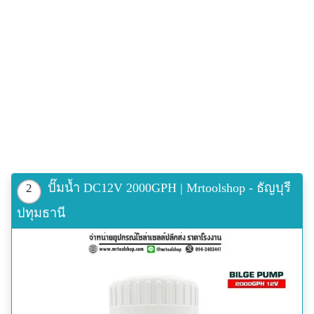
เตอร์บัสเลส ของแท้, ปั๊มน้ำดีซีแบบจุ่มแช่ 24v, ปั้มน้ำ dc
บัสเลส,
ปั๊มน้ำ DC12V 2000GPH | Mrtoolshop - ธัญบุรี
2
ปทุมธานี