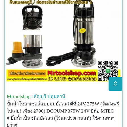
⇳
Mrtoolshop
|
ธัญบุรี
ปทุมธานี
ปั้มน้ำโซล่าเซลล์แบบจุ่มบัสเลส ดีซี 24V 375W (จัดส่งฟรี
ไปเลย! เพียง 2790) DC PUMP 375W 24V ยี่ห้อ MTEC
# ปั๊มน้ำเป็นชนิดบัสเลส (ไร้แแปรงถ่านแท้) ใช้งานทนๆ
ยาวๆ