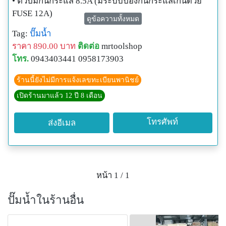
• ตัวปั๊มกินกระแส 8.5A (มีระบบป้องกันกระแสเกินด้วย
FUSE 12A)
ดูข้อความทั้งหมด
• เหมาะสำหรับดูดน้ำ ระบายน้ำออกจากเรือ หรือ พื้นที่น้ำ
Tag:
ปั๊มน้ำ
ขัง
ราคา 890.00 บาท
ติดต่อ
mrtoolshop
• ตัวเครื่องมีขนาดไม่เล็กมาก และ ไม่ใหญ่จนเกินไป
โทร.
0943403441 0958173903
สามารถพกพาได้
LineID
ร้านนี้ยังไม่มีการแจ้งเลขทะเบียนพานิชย์
• @mrtoolshop (ติดต่อสั่งซื้อเก็บเงินปลาย)
เปิดร้านมาแล้ว 12 ปี 8 เดือน
• @mrtoolshop9 (ติดต่อสั่งซื้อราคาส่งมีจำนวน)
• Facebook : ปั๊มน้ำ DC 12v 24v 36v 48v
โทรศัพท์
ส่งอีเมล
www mrtoolshop.com
หน้า 1 / 1
ปั๊มน้ำในร้านอื่น