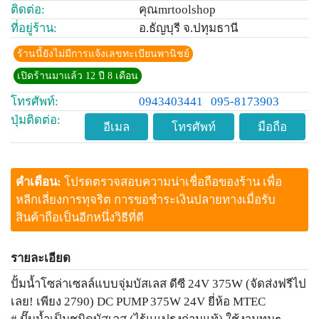
ติดต่อ:
คุณmrtoolshop
ที่อยู่ร้าน:
อ.ธัญบุรี จ.ปทุมธานี
ร้านนี้ยังไม่มีการแจ้งเลขทะเบียนพานิชย์
เปิดร้านมาแล้ว 12 ปี 8 เดือน
โทรศัพท์:
0943403441
095-8173903
ปุ่มติดต่อ:
อีเมล
โทรศัพท์
มือถือ
คำเตือน:
โปรดตรวจสอบความน่าเชื่อถือของร้าน เพื่อ
หลีกเลี่ยงการทุจริต การขอชำระเงินปลายทางเมื่อรับ
สินค้าถือเป็นอีกหนึ่งวิธีที่ดี
รายละเอียด
ปั้มน้ำโซล่าเซลล์แบบจุ่มบัสเลส ดีซี 24V 375W (จัดส่งฟรีไป
เลย! เพียง 2790) DC PUMP 375W 24V ยี่ห้อ MTEC