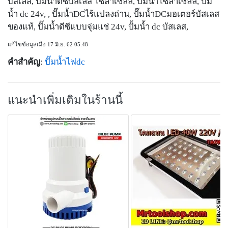
บัสเลส, ปั๊มน้ำดีซีบัสเลส โซล่าเซลล์, ปั๊มน้ำโซล่าเซลล์, ปั๊ม
น้ำ dc 24v, , ปั๊มน้ำDCไร้แปลงถ่าน, ปั๊มน้ำDCมอเตอร์บัสเลส
ของแท้, ปั๊มน้ำดีซีแบบจุ่มแช่ 24v, ปั้มน้ำ dc บัสเลส,
แก้ไขข้อมูลเมื่อ 17 มิ.ย. 62 05:48
คำสำคัญ
:
ปั๊มน้ำไฟdc
แนะนำเพิ่มเติมในร้านนี้