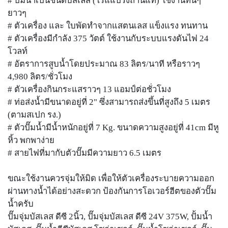
# ปั๊มน้ำเป็นชนิดบัสเลส (ไร้แแปรงถ่านแท้) ใช้งานทนๆ
ยาวๆ
# ตัวเครื่อง และ ใบพัดทำจากแสตนเลส แข็งแรง ทนทาน
# ตัวเครื่องมีกำลัง 375 วัตต์ ใช้งานกับระบบแรงดันไฟ 24
โวลท์
# อัตราการสูบน้ำโดยประมาณ 83 ลิตร/นาที หรือราวๆ
4,980 ลิตร/ชั่วโมง
# ตัวเครื่องกินกระแสราวๆ 13 แอมป์ต่อชั่วโมง
# ท่อส่งน้ำมีขนาดอยู่ที่ 2" ซึ่งสามารถส่งขึ้นที่สูงถึง 5 เมตร
(ตามสเปก รง.)
# ตัวปั๊มน้ำมีน้ำหนักอยู่ที่ 7 Kg. ขนาดความสูงอยู่ที่ 41cm มีหู
หิ้ว พกพาง่าย
# สายไฟที่มากับตัวปั๊มมีความยาว 6.5 เมตร
ขณะใช้งานควรจุ่มให้มิด เพื่อให้ตัวเครื่องระบายความออก
ผ่านทางน้ำได้อย่างสะดวก ป้องกันการโอเวอร์ฮีตของตัวปั๊ม
น้ำครับ
ปั๊มจุ่มบัสเลส ดีซี 2นิ้ว, ปั๊มจุ่มบัสเลส ดีซี 24V 375W, ปั้มน้ำ