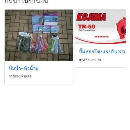
ปั๊มน้ำในร้านอื่น
กรุงเทพมหานคร
ปั้มน้ำ+หัวน้ำพุ
กรุงเทพมหานคร