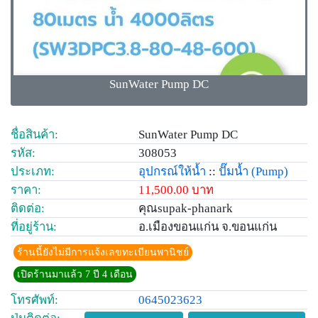
SunWater Pump DC
ชื่อสินค้า:
SunWater Pump DC
รหัส:
308053
ประเภท:
อุปกรณ์ให้น้ำ
::
ปั๊มน้ำ
(Pump)
ราคา:
11,500.00 บาท
ติดต่อ:
คุณsupak-phanark
ที่อยู่ร้าน:
อ.เมืองขอนแก่น จ.ขอนแก่น
ร้านนี้ยังไม่มีการแจ้งเลขทะเบียนพานิชย์
เปิดร้านมาแล้ว 7 ปี 4 เดือน
โทรศัพท์:
0645023623