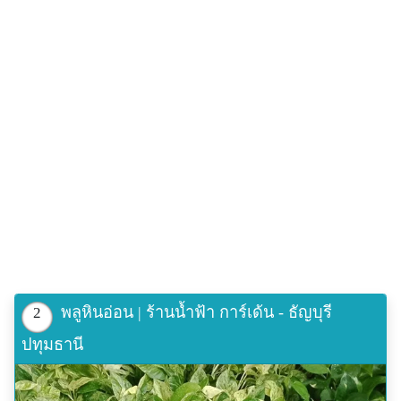
พลูหินอ่อน | ร้านน้ำฟ้า การ์เด้น - ธัญบุรี
2
ปทุมธานี