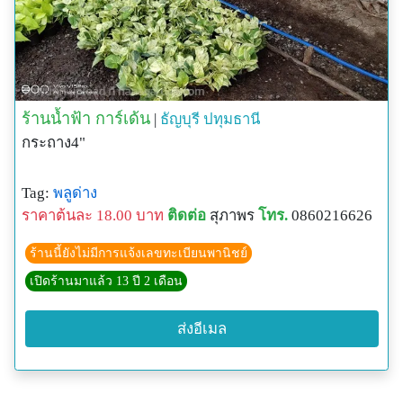
ร้านน้ำฟ้า การ์เด้น
|
ธัญบุรี
ปทุมธานี
กระถาง4"
Tag:
พลูด่าง
ราคาต้นละ 18.00 บาท
ติดต่อ
สุภาพร
โทร.
0860216626
ร้านนี้ยังไม่มีการแจ้งเลขทะเบียนพานิชย์
เปิดร้านมาแล้ว 13 ปี 2 เดือน
ส่งอีเมล