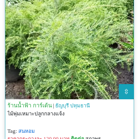
⇳
ร้านน้ำฟ้า การ์เด้น
|
ธัญบุรี
ปทุมธานี
ไม้พุ่มเหมาะปลูกกลางแจ้ง
Tag:
สนหอม
ราคากระถางละ 120.00 บาท
ติดต่อ
สุภาพร