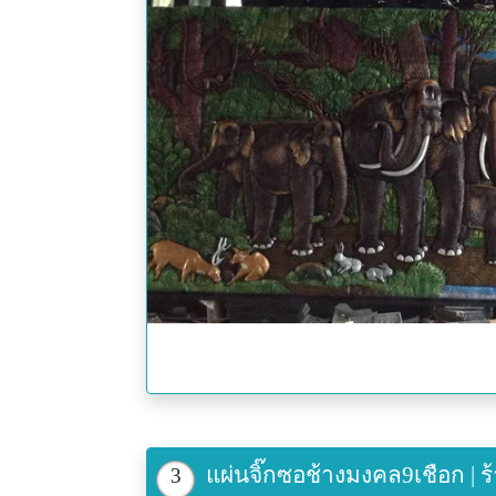
แผ่นจิ๊กซอช้างมงคล9เชือก | ร้
3