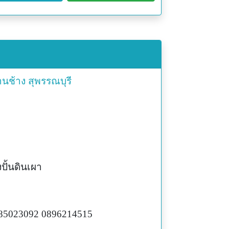
านช้าง
สุพรรณบุรี
งปั้นดินเผา
85023092 0896214515