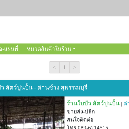
อ-แผนที่
หมวดสินค้าในร้าน
<
1
>
 สัตว์ปูนปั้น - ด่านช้าง สุพรรณบุรี
ร้านใบบัว สัตว์ปูนปั้น
|
ด่
ขายส่ง-ปลีก
สนใจติดต่อ
โทร 089-6214515