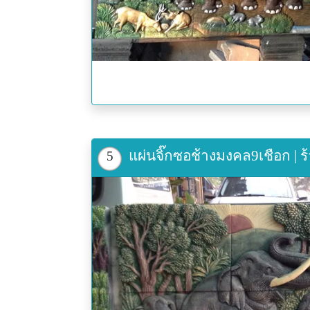
แผ่นจิ๊กซอช้างมงคล9เชือก | ร้
5