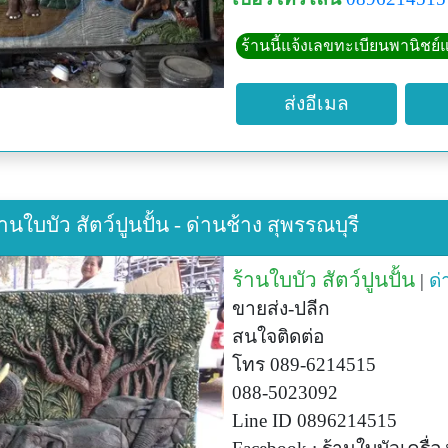
ร้านนี้แจ้งเลขทะเบียนพานิชย์แ
ส่งอีเมล
านใบบัว สัตว์ปูนปั้น - ด่านช้าง สุพรรณบุรี
ร้านใบบัว สัตว์ปูนปั้น
|
ด่
ขายส่ง-ปลีก
สนใจติดต่อ
โทร 089-6214515
088-5023092
Line ID 0896214515