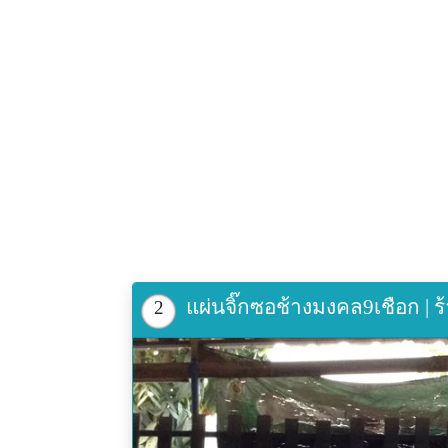
แผ่นจิ๊กซอช้างมงคล9เชือก | ร้
2