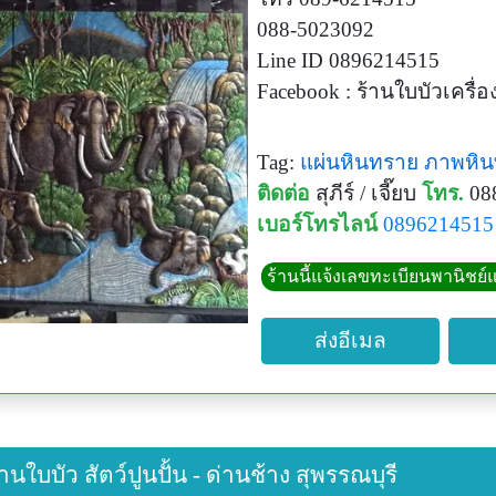
088-5023092
Line ID 0896214515
Facebook : ร้านใบบัวเครื่อ
Tag:
แผ่นหินทราย
ภาพหิน
ติดต่อ
สุภีร์ / เจี๊ยบ
โทร.
08
เบอร์โทรไลน์
0896214515
ร้านนี้แจ้งเลขทะเบียนพานิชย์แ
ส่งอีเมล
านใบบัว สัตว์ปูนปั้น - ด่านช้าง สุพรรณบุรี