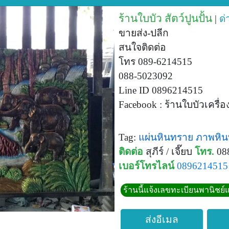
ร้านใบบัว สัตว์ปูนปั้น
|
ด่
ขายส่ง-ปลีก
สนใจติดต่อ
โทร 089-6214515
088-5023092
Line ID 0896214515
Facebook : ร้านใบบัวเครื่อ
Tag:
แผ่นหินทราย
ภาพหิน
ติดต่อ
สุภีร์ / เจี๊ยบ
โทร.
08
เบอร์โทรไลน์
0896214515
ร้านนี้แจ้งเลขทะเบียนพานิชย์แ
ส่งอีเมล