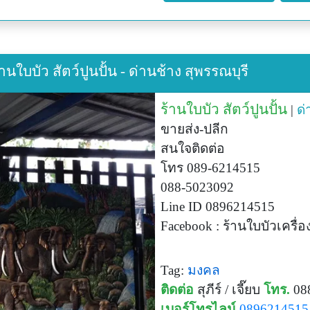
านใบบัว สัตว์ปูนปั้น - ด่านช้าง สุพรรณบุรี
ร้านใบบัว สัตว์ปูนปั้น
|
ด่
ขายส่ง-ปลีก
สนใจติดต่อ
โทร 089-6214515
088-5023092
Line ID 0896214515
Facebook : ร้านใบบัวเครื่อ
Tag:
มงคล
ติดต่อ
สุภีร์ / เจี๊ยบ
โทร.
08
เบอร์โทรไลน์
0896214515