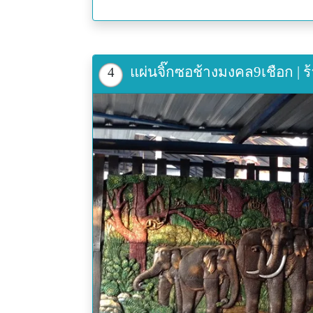
แผ่นจิ๊กซอช้างมงคล9เชือก | ร้
4