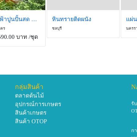
ภาพนางฟ้าปูนปั้นสด ขนาด 58*95 cm.
หินทรายติดผนัง
นคร
ชลบุรี
นครรา
590.00 บาท
/ชุด
กลุ่มสินค้า
N
ตลาดต้นไม้
อุปกรณ์การเกษตร
รั
O
สินค้าเกษตร
สินค้า OTOP
กา