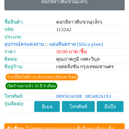
ดอกลีลาวดีแขวน(เล็ก)
ชื่อสินค้า:
ดอกลีลาวดีแขวน(เล็ก)
รหัส:
113242
ประเภท:
อุปกรณ์ตกแต่งสวน
::
แผ่นหินทราย
(Silica plate)
ราคา:
30.00 บาท /ชิ้น
ติดต่อ:
คุณภาคภูมิ เทศะวิบุล
ที่อยู่ร้าน:
เขตตลิ่งชัน กรุงเทพมหานคร
ร้านนี้ยังไม่มีการแจ้งเลขทะเบียนพานิชย์
เปิดร้านมาแล้ว 16 ปี 8 เดือน
โทรศัพท์:
0895034308
0854826193
ปุ่มติดต่อ:
อีเมล
โทรศัพท์
มือถือ
คำเตือน:
โปรดตรวจสอบความน่าเชื่อถือของร้าน เพื่อ