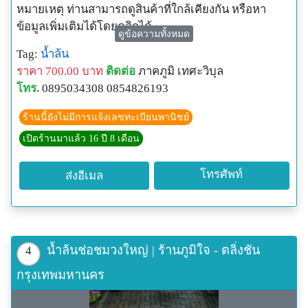
หมายเหตุ ท่านสามารถดูสินค้าที่ใกล้เคียงกัน หรือหา
ข้อมูลเพิ่มเติมได้โดยคลิกได้
ดูข้อความทั้งหมด
ที่นี่ www.pjgardens.com หรือ copy ไปวางที่ URL
Tag:
น้ำล้น
ราคา 700.00 บาท
ติดต่อ
ภาคภูมิ เทศะวิบุล
โทร.
0895034308 0854826193
ร้านนี้ยังไม่มีการแจ้งเลขทะเบียนพานิชย์
เปิดร้านมาแล้ว 16 ปี 8 เดือน
โทรศัพท์
ส่งอีเมล
น้ำล้นช่อชมวงใหญ่ | ร้านภูมิใจ - ตลิ่งชัน
4
กรุงเทพมหานคร