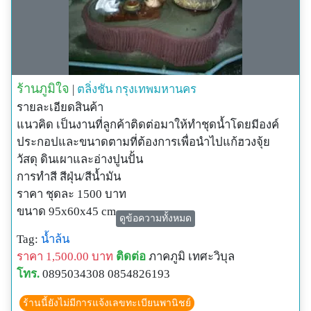
ร้านภูมิใจ
|
ตลิ่งชัน
กรุงเทพมหานคร
รายละเอียดสินค้า
แนวคิด เป็นงานที่ลูกค้าติดต่อมาให้ทำชุดน้ำโดยมีองค์
ประกอปและขนาดตามที่ต้องการเพื่อนำไปแก้ฮวงจุ้ย
วัสดุ ดินเผาและอ่างปูนปั้น
การทำสี สีฝุ่น/สีน้ำมัน
ราคา ชุดละ 1500 บาท
ขนาด 95x60x45 cm
ดูข้อความทั้งหมด
การใช้งาน สำหรับจัดสวนทั่วไป หรือแก้ฮวงจุ้ย
Tag:
น้ำล้น
หมายเหตุ ราคานี้ยังไม่รวมค่าจัดส่ง
ราคา 1,500.00 บาท
ติดต่อ
ภาคภูมิ เทศะวิบุล
โทร.
0895034308 0854826193
ร้านนี้ยังไม่มีการแจ้งเลขทะเบียนพานิชย์