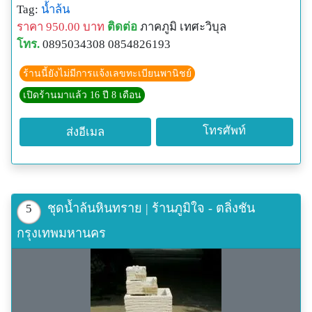
Tag:
น้ำล้น
ที่นี่ www.pjgardens.com หรือ copy ไปวางที่ URL
ราคา 950.00 บาท
ติดต่อ
ภาคภูมิ เทศะวิบุล
สินค้ารายการนี้ถูกขายไปแล้ว หากท่านใดสนใจสามารถ
โทร.
0895034308 0854826193
สั่งทำได้และสามารถเลือกสีได้ตามต้องการ
ร้านนี้ยังไม่มีการแจ้งเลขทะเบียนพานิชย์
เปิดร้านมาแล้ว 16 ปี 8 เดือน
โทรศัพท์
ส่งอีเมล
ชุดน้ำล้นหินทราย | ร้านภูมิใจ - ตลิ่งชัน
5
กรุงเทพมหานคร