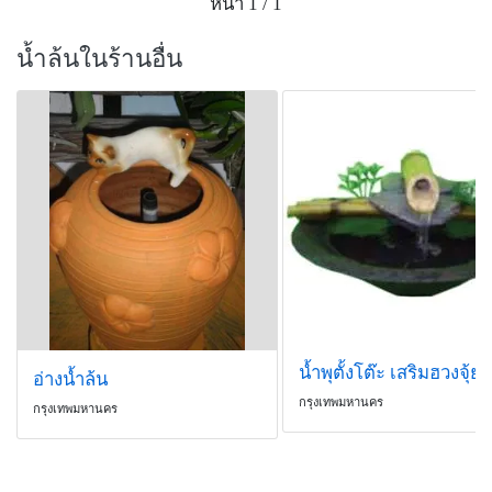
หน้า 1 / 1
น้ำล้นในร้านอื่น
น้ำพุตั้งโต๊ะ เสริมฮวงจุ้ย ไ
อ่างน้ำล้น
กรุงเทพมหานคร
กรุงเทพมหานคร