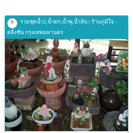
รวมชุดน้ำ2,น้ำตก,น้ำพุ,น้ำล้น | ร้านภูมิใจ -
6
ตลิ่งชัน กรุงเทพมหานคร