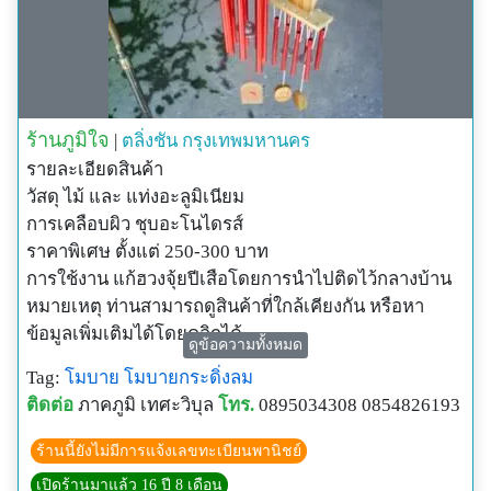
ร้านภูมิใจ
|
ตลิ่งชัน
กรุงเทพมหานคร
รายละเอียดสินค้า
วัสดุ ไม้ และ แท่งอะลูมิเนียม
การเคลือบผิว ชุบอะโนไดรส์
ราคาพิเศษ ตั้งแต่ 250-300 บาท
การใช้งาน แก้ฮวงจุ้ยปีเสือโดยการนำไปติดไว้กลางบ้าน
หมายเหตุ ท่านสามารถดูสินค้าที่ใกล้เคียงกัน หรือหา
ข้อมูลเพิ่มเติมได้โดยคลิกได้
ดูข้อความทั้งหมด
ที่นี่ www.pjgardens.com หรือ copy ไปวางที่ URL
Tag:
โมบาย
โมบายกระดิ่งลม
ติดต่อ
ภาคภูมิ เทศะวิบุล
โทร.
0895034308 0854826193
ร้านนี้ยังไม่มีการแจ้งเลขทะเบียนพานิชย์
เปิดร้านมาแล้ว 16 ปี 8 เดือน