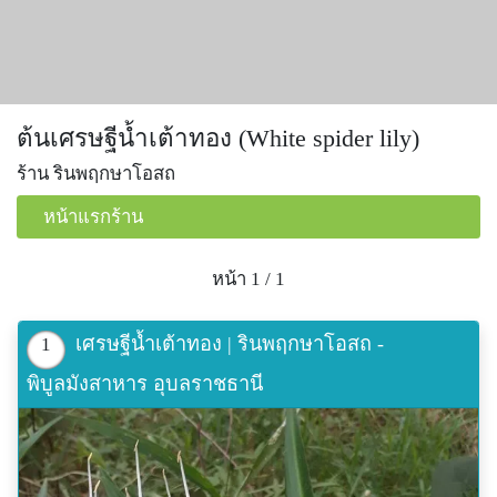
ต้นเศรษฐีน้ำเต้าทอง (White spider lily)
ร้าน รินพฤกษาโอสถ
หน้าแรกร้าน
หน้า 1 / 1
เศรษฐีน้ำเต้าทอง | รินพฤกษาโอสถ -
1
พิบูลมังสาหาร อุบลราชธานี