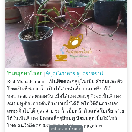
รินพฤกษาโอสถ
|
พิบูลมังสาหาร
อุบลราชธานี
Red Monadenium - เป็นพืชตระกลูยูโฟเบีย ลำต้นและหัว
โขดเป็นพืชอวบน้ำ เป็นไม้สายพันธ์จากแอฟริกาใต้
ชอบแสงแดดตลอดวัน เมื่อได้แสงเยอะๆ กิ่งจะเป็นสีแดง
อมชมพู ต้องการดินที่ระบายน้ำได้ดี หรือใช้ดินกระบอง
เพชรทั่วไปได้ ดูแลง่าย รดน้ำเมื่อหน้าดินแห้ง ใบเรียวสวย
ใต้ใบเป็นสีแดง มีดอกเล็กๆสีชมพู นิยมปลูกเป็นไม้โชว์
โขด สนใจติดต่อ 081-5652248 line : ppgolden
ดูข้อความทั้งหมด