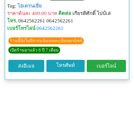
และจำหน่ายไม้ดอก ไม้กลิ่นหอม ไม้โบราณ ไม้หายาก
Tag:
ไฮเดรนเยีย
ราคาถูก ขายหน้าร้าน และจัดส่งพัสดุเร่งด่วนุทุกจังหวัด
ราคาต้นละ 400.00 บาท
ติดต่อ
เกียรติศักดิ์ ไปป์เล่
และมีบริการจัดส่งเดลิเวอรี่ (กทม และปริมณฑล) สนใจ
โทร.
0642562261 0642562261
สั่งซื้อได้ที่โทร 0642562261, 0988870811 คุณไปป์ เล่
เบอร์โทรไลน์
0642562261
(กรุงเทพ)
หรือติดต่อเพจ : Kiattisak Pailay
ร้านนี้ยังไม่มีการแจ้งเลขทะเบียนพานิชย์
Email :
bkkcookguide@gmail.com
เปิดร้านมาแล้ว 8 ปี 7 เดือน
ID Line : 0988870811
IG : kiattisak_pai_lay
โทรศัพท์
ส่งอีเมล
เบอร์ไลน์
FB : เกียรติศักดิ์ ไปป์ เล่ย์
blog : TonmaiPailay.blogspot.com
Youtube : kiattisak Rungtappuang