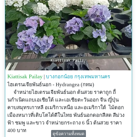
Kiattisak Pailay
|
บางกอกน้อย
กรุงเทพมหานคร
ไฮเดรนเจียพันธ์นอก - Hydrangea (กทม)
จำหน่ายไฮเดรนเจียพันธ์นอก ต้นสวย ราคาถูก ถื่
นกำเนิดแถบเอเชียใต้ และเอเชียตะวันออก จีน ญี่ปุ่น
คาบสมุทรเกาหลี อเมริกาเหนือ และอเมริกาใต้ ไม้ดอก
เมืองหนาวที่เติบโตได้ดีในไทย พันธ์นอกดอกสีสด สีม่วง
ฟ้า ชมพู และขาว จำหน่ายกระถาง 6 นิ้ว ต้นสวย ราคา
400 บาท
ดูข้อความทั้งหมด