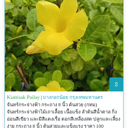
⇳
Kiattisak Pailay
|
บางกอกน้อย
กรุงเทพมหานคร
จันทร์กระจ่างฟ้า กระถาง 8 นิ้ว ต้นสวย (กทม)
จันทร์กระจ่างฟ้าไม้เถาเลื้อย เนื้อแข็ง ลำต้นสีน้ำตาล กิ่ง
อ่อนสีเขียว และมีสีแดงเรื่อ ดอกสีเหลืองสด ปลูกและเลี้ยง
ง่าย กระถาง 8 นิ้ว ต้นสวยและแข็งแรง ราคา 100