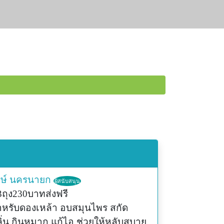
ษ์
นครนายก
ผู้สนับสนุน
ถุง230บาทส่งฟรี
ำหรับดองเหล้า อบสมุนไพร สกัด
ิ่น กินหมาก แก้ไอ ช่วยให้หลับสบาย