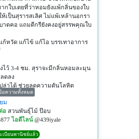
กใบเตยที่ว่าหอมยังแพ้กลิ่นของใบ
ให้เป็นสุรารสเลิศ ไม่แพ้เหล้านอกรา
ไม่บาดคอ แถมดีกรียังคงอยู่สรรพคุณใบ
ก้หวัด แก้ไข้ แก้ไอ บรรเทาอาการ
้
งไว้ 3-4 ชม. สุราจะมีกลิ่นหอมละมุน
ม่ลดลง
ำเปล่าได้ ช่วยลดความดันโลหิต
ข้อความทั้งหมด
ตร
ียม
ก ในรถ ตู้เสื้อผ้า
ต่อ
สวนพันธุ์ไม้ ป๊อบ
มชาติ
6877
ไอดีไลน์
@439iyale
คุณยายก็ฟิน
ามหอมละมุน
ทะเบียนพานิชย์แล้ว
นๆก็ฟินผ่อนคลายอารมณ์