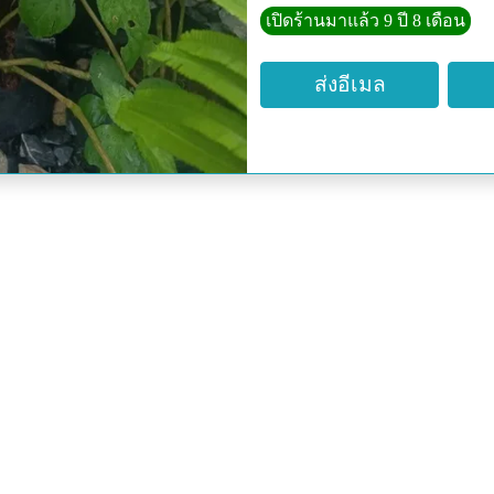
เปิดร้านมาแล้ว 9 ปี 8 เดือน
-ใช้ทำน้ำหอมน้ำปรุง (ใบเ
ส่งอีเมล