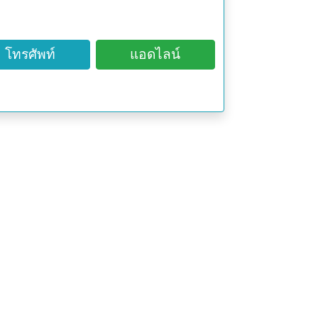
นียมสด)
โทรศัพท์
แอดไลน์