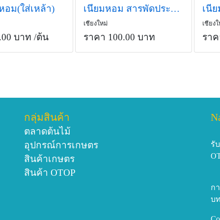
หอม(ใส่เหล้า)
เนึยมหอม สารพัดประโยชน์
เนี
เชียงใหม่
เชียงใ
.00 บาท
/ต้น
ราคา 100.00 บาท
ราค
กลุ่มสินค้า
N
ตลาดต้นไม้
อุปกรณ์การเกษตร
รั
O
สินค้าเกษตร
สินค้า OTOP
กา
บท
Co