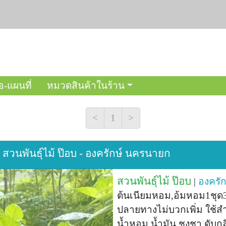
อ-แผนที่
หมวดสินค้าในร้าน
<
1
>
| สวนพันธุ์ไม้ ป๊อบ - องครักษ์ นครนายก
สวนพันธุ์ไม้ ป๊อบ
|
องครัก
ต้นเนียมหอม,อ้มหอม1ชุด3
ปลายทางไม่บวกเพิ่ม ใช้ส
น้ำหอม น้ำมัน ชงชา ดับกล