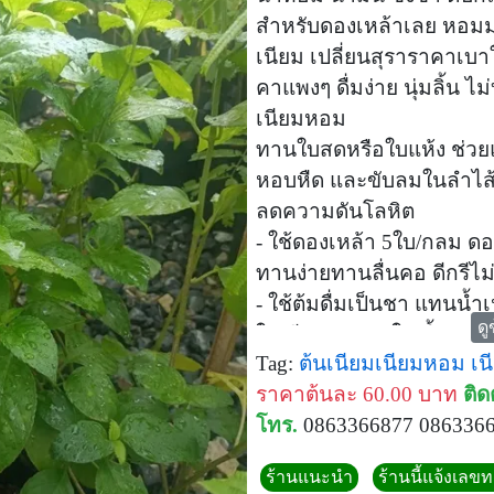
สำหรับดองเหล้าเลย หอมมา
เนียม เปลี่ยนสุราราคาเบา
คาแพงๆ ดื่มง่าย นุ่มลิ้น 
เนียมหอม
ทานใบสดหรือใบแห้ง ช่วยแ
หอบหืด และขับลมในลำไส
ลดความดันโลหิต
- ใช้ดองเหล้า 5ใบ/กลม ดอ
ทานง่ายทานลื่นคอ ดีกรีไ
- ใช้ต้มดื่มเป็นชา แทนน้
ดู
ใบเนียมหอม 5 ใบ/น้ำ 2 ลิ
Tag:
ต้นเนียมเนียมหอม
เน
-ใช้ใส่ในห้องนอน ห้องรับแข
ราคาต้นละ 60.00 บาท
ติด
ให้ความหอมสบายจากธรร
โทร.
0863366877 086336
- ใช้กินกับหมากแทนใบพลู
-ใช้มวนกับยาสูบก็ให้คว
ร้านแนะนำ
ร้านนี้แจ้งเลข
-ใช้ชงดื่มเป็นชาเวลาไห