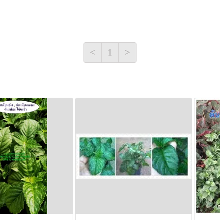
<
1
>