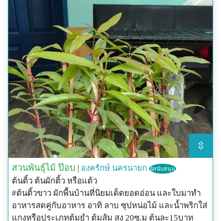
⇳
สวนพันธุ์ไม้ ป๊อบ
|
องครักษ์
นครนายก
ผู้สนับสนุน
ต้นติ้ว ต้นผักติ้ว หรือแต้ว
#ต้นติ้วขาว ผักพื้นบ้านที่นิยมเด็ดยอดอ่อน และใบมาทำ
อาหารสดคู่กับอาหาร อาทิ ลาบ ซุปหน่อไม้ และน้ำพริกใส่
แกงหรือประเภทต้มยำ ต้มส้ม สูง 20ซ.ม ต้นละ15บาท