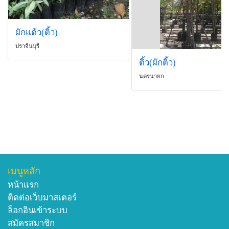
ผักแต้ว(ติ้ว)
ปราจีนบุรี
ติ้ว(ผักติ้ว)
นครนายก
เมนูหลัก
หน้าแรก
ติดต่อเว็บมาสเตอร์
ล็อกอินเข้าระบบ
สมัครสมาชิก