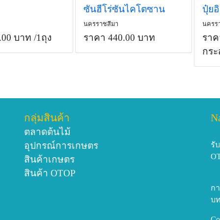
ซันฮีโร่ซันไคโตซาน
นครราชสีมา
นครรา
.00 บาท
/1ถุง
ราคา 440.00 บาท
ราค
กระ
กลุ่มสินค้า
N
ตลาดต้นไม้
อุปกรณ์การเกษตร
รั
O
สินค้าเกษตร
สินค้า OTOP
กา
บท
Co