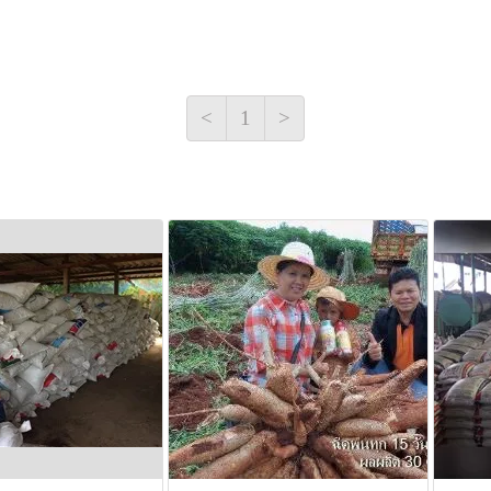
<
1
>