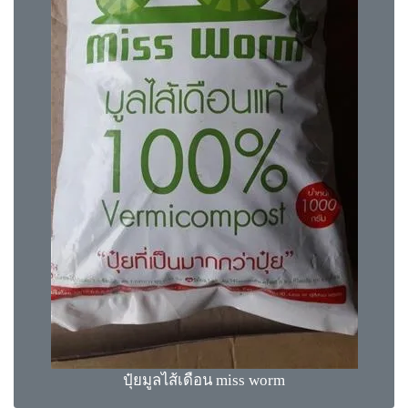
ปุ๋ยมูลไส้เดือน miss worm