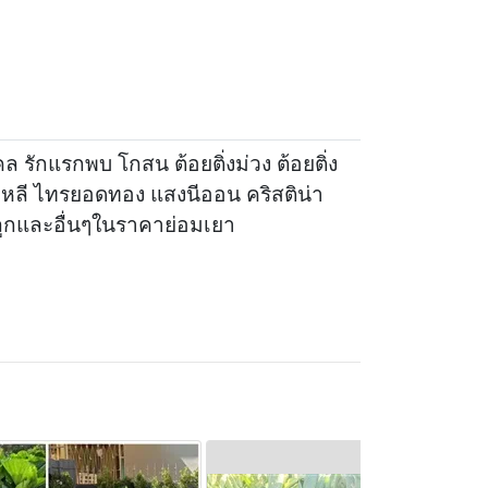
 รักแรกพบ โกสน ต้อยติ่งม่วง ต้อยติ่ง
าหลี ไทรยอดทอง แสงนีออน คริสติน่า
ูกและอื่นๆในราคาย่อมเยา