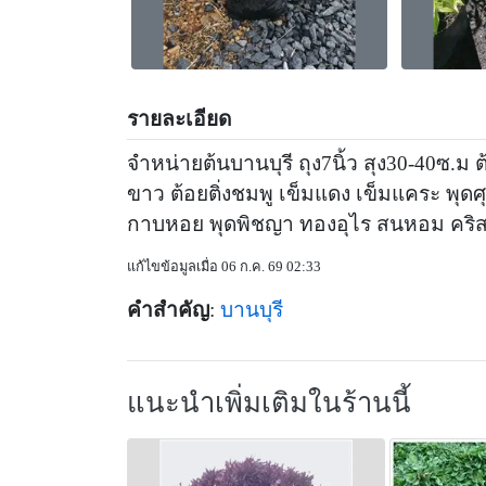
รายละเอียด
จำหน่ายต้นบานบุรี ถุง7นิ้ว สุง30-40ซ.ม
ขาว ต้อยติ่งชมพู เข็มแดง เข็มแคระ พ
กาบหอย พุดพิชญา ทองอุไร สนหอม คริส
แก้ไขข้อมูลเมื่อ 06 ก.ค. 69 02:33
คำสำคัญ
:
บานบุรี
แนะนำเพิ่มเติมในร้านนี้