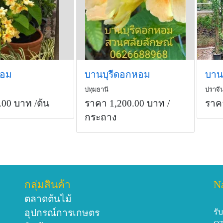
หอม
บานบุรีดอกหอม
บาน
ปทุมธานี
ปราจีน
.00 บาท
/ต้น
ราคา 1,200.00 บาท
/
ราค
กระถาง
กลุ่มสินค้า
N
ตลาดต้นไม้
อุปกรณ์การเกษตร
รั