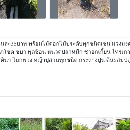
 ต้นละ35บาท พร้อมไม้ดอกไม้ประดับทุกชนิดเช่น ม่วงมงคล
ุดศุภโชค ชบา พุดซ้อน หนวดปลาหมึก ชาฮกเกี้ยน ไทรเก
ติน่า โมกพวง หญ้าปูสวนทุกชนิด กระถางปูน ดินผสมปล