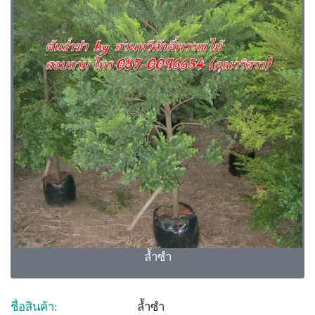
ล้ำซำ
ชื่อสินค้า:
ล้ำซำ