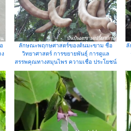
่อ
ลักษณะพฤกษศาสตร์ของต้นมะขาม ชื่อ
ล
าง
วิทยาศาสตร์ การขยายพันธุ์ การดูแล
สรรพคุณทางสมุนไพร ความเชื่อ ประโยชน์