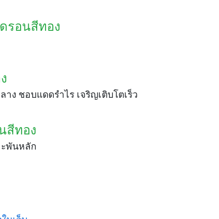
นดรอนสีทอง
อง
กลาง ชอบแดดรำไร เจริญเติบโตเร็ว
นสีทอง
าะพันหลัก