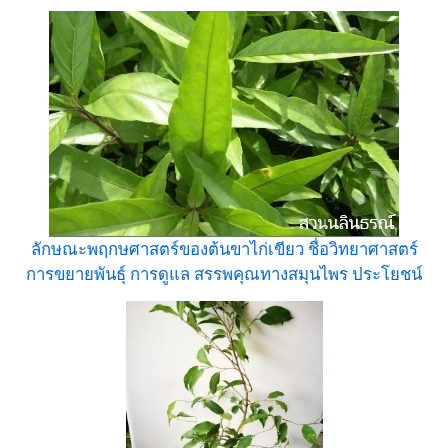
ลักษณะพฤกษศาสตร์ของต้นขาไก่เขียว ชื่อวิทยาศาสตร์
การขยายพันธุ์ การดูแล สรรพคุณทางสมุนไพร ประโยชน์