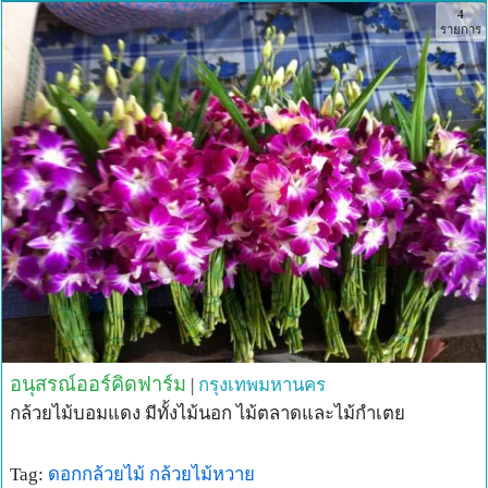
4
สารเคมีช่วย
รายการ
4) รับประกันความพึงพอใจสินค้า หากกลีบดอกชำรุด ช้ำ ก่อน
ถึงมือลูกค้า ยินดีเปลี่ยนให้ค่ะ
สนใจสินค้าติดต่อ อังค์ริสา 089-9244064
อนุสรณ์ออร์คิดฟาร์ม
|
กรุงเทพมหานคร
กล้วยไม้บอมแดง มีทั้งไม้นอก ไม้ตลาดและไม้กำเตย
Tag:
ดอกกล้วยไม้
กล้วยไม้หวาย