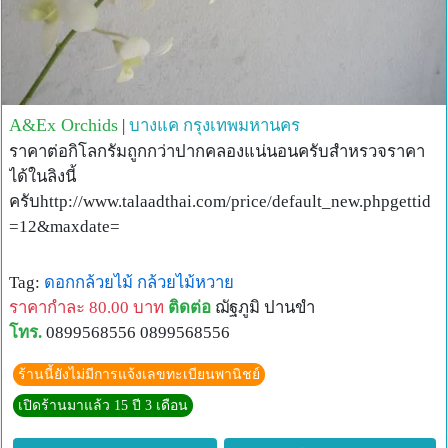
A&Ex Orchids
|
บางแค
กรุงเทพมหานคร
ราคาต่อกิโลกรัมถูกกว่าปากคลองแน่นอนครับสำหรวจราคา
ได้ในลิงนี้
ครับhttp://www.talaadthai.com/price/default_new.phpgettid
=12&maxdate=
Tag:
ดอกกล้วยไม้
กล้วยไม้หวาย
ราคากำละ 80.00 บาท
ติดต่อ
ฌัฐภูมิ ปานขำ
โทร.
0899568556 0899568556
ร้านนี้ยังไม่มีการแจ้งเลขทะเบียนพานิชย์
เปิดร้านมาแล้ว 15 ปี 3 เดือน