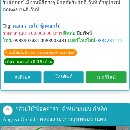
รับจัดดอกไม้ งานพิธีต่างๆ ม็อคอัพรับจัดอีเว้นท์ ทำอุปกรณ์
ตกแต่งงานอีเว้นท์
Tag:
ดอกกล้วยไม้
ซุ้มดอกไม้
ราคางานละ 100,000.00 บาท
ติดต่อ
ปิยพัทธ์
โทร.
0988903481 0988903481
เบอร์โทรไลน์
0884287175
ร้านนี้ยังไม่มีการแจ้งเลขทะเบียนพานิชย์
เปิดร้านมาแล้ว 8 ปี 9 เดือน
โทรศัพท์
ส่งอีเมล
เบอร์ไลน์
กล้วยไม้"ม็อคคาร่า" จำหน่ายแบบ กำเล็ก |
4
Angrisa Orchid - คลองสามวา กรุงเทพมหานคร
2