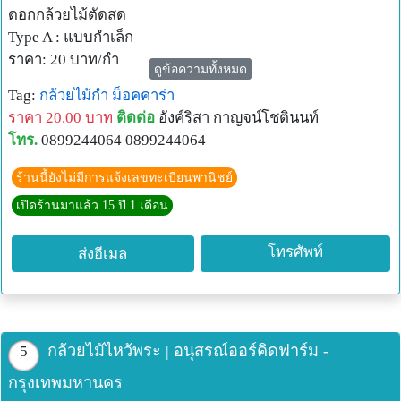
ดอกกล้วยไม้ตัดสด
Type A : แบบกำเล็ก
ราคา: 20 บาท/กำ
ดูข้อความทั้งหมด
แบบกำเล็ก(ใบเตย,ดอกไม้ 2 ช่อ) = กำละ 20 บาท, ก้านช่อยาว
Tag:
กล้วยไม้กำ
ม็อคคาร่า
ประมาณ 40-45 ซม. ในช่อไม่แซมดอกไม้ร่วงค่ะ
ราคา 20.00 บาท
ติดต่อ
อังค์ริสา กาญจน์โชตินนท์
(ปริมาณการสั่งขั้นต่ำ 200 กำขึ้น จัดส่งสินค้าในเขตกรุงเทพฯ
โทร.
0899244064 0899244064
และสมุทรปราการ)
วิธีการสั่งซื้อ
ร้านนี้ยังไม่มีการแจ้งเลขทะเบียนพานิชย์
1) โทรเช็คสินค้าล่วงหน้า 1 วัน ยืนยันราคา สั่งซื้อ
เปิดร้านมาแล้ว 15 ปี 1 เดือน
2) ตัดสดจากสวน ส่งตรงถึงลูกค้าในวันเดียวกันหรือวันต่อไป
เลยค่ะ
โทรศัพท์
ส่งอีเมล
3) งานด่วนแจ้งได้ค่ะ ยินดีบริการ ทั้งกล้วยไม้ตัดดอก หรือ
ต้องการต้นพันธ์ ม๊อคคาร่า สีแดง เหลือง ชมพู
รับประกันสินค้า
1) ก้านยาวเสมอประมาณ 40-45 ซม.
กล้วยไม้ไหว้พระ | อนุสรณ์ออร์คิดฟาร์ม -
5
2) รับประกันความสด กลีบดอก สด แข็ง ใหม่
กรุงเทพมหานคร
3) ปักแจกันในน้ำ อยู่ได้ทนนานถึง 2 อาทิตย์ โดยไม่ต้องใช้