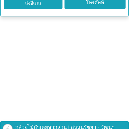
โทรศัพท์
ส่งอีเมล
กล้วยไม้กำเตยจากสวน | สวนนรัชยา - วัฒนา
2