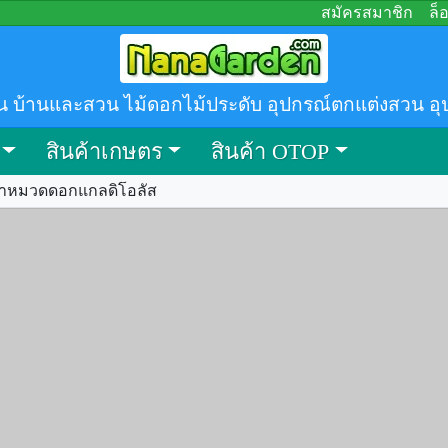
สมัครสมาชิก
ล็
น บ้านและสวน ไม้ดอกไม้ประดับ อุปกรณ์ตกแต่งสวน อุ
สินค้าเกษตร
สินค้า OTOP
้าหมวดดอกแกลดิโอลัส