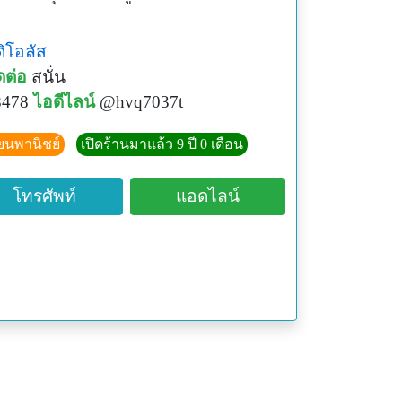
ิโอลัส
ดต่อ
สนั่น
8478
ไอดีไลน์
@hvq7037t
ียนพานิชย์
เปิดร้านมาแล้ว 9 ปี 0 เดือน
โทรศัพท์
แอดไลน์