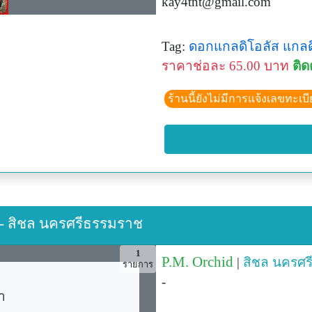
kay4tnt@gmail.com
Tag:
ดอกแกลดิโอลัส
แกลด
ราคาช่อละ 65.00 บาท
ติด
ร้านนี้ยังไม่มีการแจ้งเลขทะเบ
 - สิชล นครศรีธรรมราช
1
P.M. Orchid
|
สิชล
นครศร
รายการ
-
า