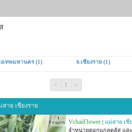
ส
ุงเทพมหานคร (1)
จ.เชียงราย (1)
<
1
>
ม่สาย เชียงราย
1
VchaiFlower
|
แม่สาย
เชี
รายการ
จำหน่ายดอกแกลดูลัส และห