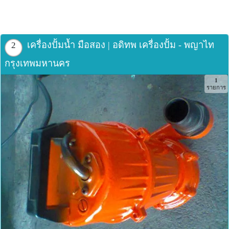
เครื่องปั้มน้ำ มือสอง | อดิทพ เครื่องปั้ม - พญาไท
2
กรุงเทพมหานคร
1
รายการ