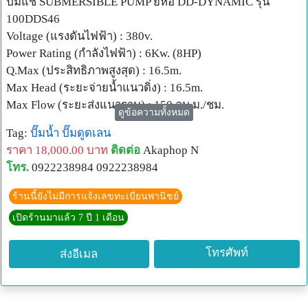
ปั๊มแช่ SUBMERSIBLE PUMP ยี่ห้อ DD-DYNAMIC รุ่น
100DDS46
Voltage (แรงดันไฟฟ้า) : 380v.
Power Rating (กำลังไฟฟ้า) : 6Kw. (8HP)
Q.Max (ประสิทธิภาพสูงสุด) : 16.5m.
Max Head (ระยะจ่ายน้ำแนวดิ่ง) : 16.5m.
Max Flow (ระยะส่งแนวราบ) : 150 ลบ.ม./ชม.
ดูข้อความทั้งหมด
Dia.of Pipe (ขนาดท่อ) : 100mm.
Tag:
ปั๊มน้ำ
ปั๊มดูดเลน
ติดต่อ 092-2238984 (เอก)
ราคา 18,000.00 บาท
ติดต่อ
Akaphop N
Lind@ ID : @pig7676q (มีแอดนะครับ)
โทร.
0922238984 0922238984
www.toolsheep.com
ไดโว่ หรือปั๊มแช่ Qifeng สามารถใช้ได้กับน้ำดี และน้ำเสีย
ร้านนี้ยังไม่มีการแจ้งเลขทะเบียนพานิชย์
เหมาะกับใช้สูบระบายน้ำในพื้นที่จำกัด ใช้งานง่าย และใช้งาน
เปิดร้านมาแล้ว 7 ปี 1 เดือน
ได้หลากหลายรูปแบบ เช่นสูบน้ำจากแหล่งน้ำขังต่างๆ ,งาน
ถ่ายเทน้ำในพื้นที่ช่วยระบายน้ำขัง, ระบายน้ำฝน หรือกระทั่ง
โทรศัพท์
ส่งอีเมล
ดูดน้ำโคลน ในงานก่อสร้าง, สูบน้ำแป้งในโรงงาน
อุตสาหกรรม, สูบน้ำในสวนหรือที่ไร่นาในการเกษตร การเพาะ
เลี้ยงสัตว์ ทำน้ำพุในสระ ฯลฯ