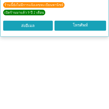
เบอร์แฟกซ์ : 02-615-7038
ร้านนี้ยังไม่มีการแจ้งเลขทะเบียนพานิชย์
อีเมล์ :
sales@imecorp.co.th
เปิดร้านมาแล้ว 9 ปี 2 เดือน
Line @ : @sml3297q
Website : www.imecorp.co.th
โทรศัพท์
ส่งอีเมล