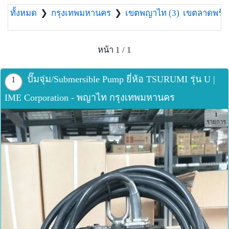
ทั้งหมด
❯
กรุงเทพมหานคร
❯
เขตพญาไท (3)
เขตลาดพร้าว
หน้า 1 / 1
ปั๊มจุ่ม/Submersible Pump ยี่ห้อ TSURUMI รุ่น U |
1
IME Corporation - พญาไท กรุงเทพมหานคร
1
รายการ