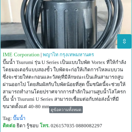
⇳
IME Corporation
|
พญาไท
กรุงเทพมหานคร
ปั๊มน้ำ Tsurumi รุ่น U Series เป็นแบบใบพัด Vortex ที่ให้กำลัง
โดยมอเตอร์แบบสองขั้ว ใบพัดจะก่อให้เกิดการไหลแบบวน
ซึ่งจะช่วยให่ตะกอนและวัสดุที่มีลักษณะเป็นเส้นสามารถสูบ
ผ่านออกไป โดยสัมผัสกับใบพัดน้อยที่สุด ปั๊มชนิดนี้จะช่วยให้
สามารถทำงานโดยปราศจากการสำลักในงานสูบน้ำโสโครก
ปั๊ม น้ำ Tsurumi U Series สามารถเชื่อมต่อกับท่อส่งน้ำที่มี
ขนาดตั้งแต่ 40-80 mm.
ดูข้อความทั้งหมด
สนใจสอบถามรายละเอียดได้ที่
Tag:
ปั๊มน้ำ
คุณธิดา
ติดต่อ
ธิดา รู้ชอบ
โทร.
026157035 0880082297
เบอร์โทร : 02-615-7035