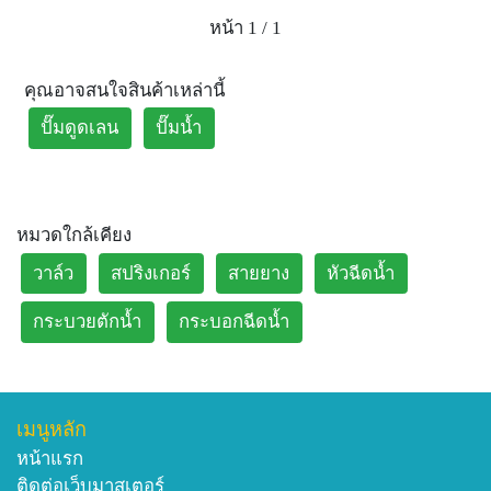
จุดเด่นของปั๊มแช่ Qifeng มีครีบระบายความร้อนที่ตัวถัง
หน้า 1 / 1
สามารถระบายความร้อนจากมอเตอร์ได้เร็วมากขึ้น ทนความ
ร้อนได้ 130/150C ตัวถังเป็นวัสดุเหล็กหล่อ ฉนวนป้องกัน Class
F , IP68, คอยทองแดงแท้ 100% ใช้กับน้ำความลึกไม่เกิน 5m.
คุณอาจสนใจสินค้าเหล่านี้
ปั๊มดูดเลน
ปั๊มน้ำ
หมวดใกล้เคียง
วาล์ว
สปริงเกอร์
สายยาง
หัวฉีดน้ำ
กระบวยตักน้ำ
กระบอกฉีดน้ำ
เมนูหลัก
หน้าแรก
ติดต่อเว็บมาสเตอร์