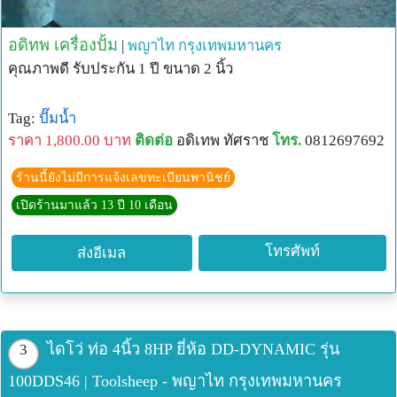
อดิทพ เครื่องปั้ม
|
พญาไท
กรุงเทพมหานคร
คุณภาพดี รับประกัน 1 ปี ขนาด 2 นิ้ว
Tag:
ปั๊มน้ำ
ราคา 1,800.00 บาท
ติดต่อ
อดิเทพ ทัศราช
โทร.
0812697692
ร้านนี้ยังไม่มีการแจ้งเลขทะเบียนพานิชย์
เปิดร้านมาแล้ว 13 ปี 10 เดือน
โทรศัพท์
ส่งอีเมล
ไดโว่ ท่อ 4นิ้ว 8HP ยี่ห้อ DD-DYNAMIC รุ่น
3
100DDS46 | Toolsheep - พญาไท กรุงเทพมหานคร