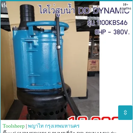
10+
รายการ
⇳
Toolsheep
|
พญาไท
กรุงเทพมหานคร