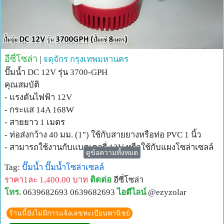
อีซี่โซล่า
|
จตุจักร
กรุงเทพมหานคร
ปั๊มน้ำ DC 12V รุ่น 3700-GPH
คุณสมบัติ
- แรงดันไฟฟ้า 12V
- กระแส 14A 168W
- สายยาว 1 เมตร
- ท่อส่งกว้าง 40 มม. (1") ใช้กับสายยางหรือท่อ PVC 1 นิ้ว
- สามารถใช้งานกับแบตเตอรี่ 12V หรือใช้กับแผงโซล่าเซลล์
ดูข้อความทั้งหมด
ไม่ต่ำกว่า 180W 12V หรือ 18V
Tag:
ปั๊มน้ำ
ปั๊มน้ำโซล่าเซลล์
- อัตราการไหลสูงสุด 14,000 ลิตร/ชม.
ราคา1ละ 1,400.00 บาท
ติดต่อ
อีซี่โซล่า
- ระดับน้ำสูงสุด 8 เมตร (คิดที่ไม่มีอัตราสูญเสียเกิดขึ้นใน
โทร.
0639682693 0639682693
ไอดีไลน์
@ezyzolar
ระบบ)
***ถ้าจะต่อกับไฟบ้านแนะนำให้ใช้หม้อแปลงไฟ 220V 12V
ร้านนี้ยังไม่มีการแจ้งเลขทะเบียนพานิชย์
5A ขึ้นไป***