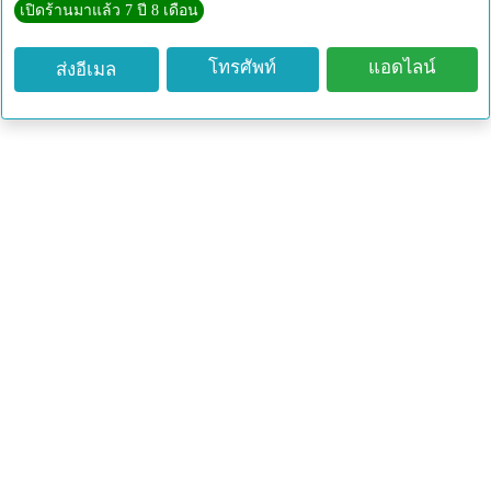
เปิดร้านมาแล้ว 7 ปี 8 เดือน
หมายเหตุ : สินค้ารับประกัน 3 เดือน ยกเว้น** ไหม้ ช็อต ต่อ
ตรงกับโซล่าเซลล์ ต่อกับหม้อแปลงไฟฟ้า น้ำเข้าสายไฟ น้ำ
โทรศัพท์
แอดไลน์
ส่งอีเมล
โคลนหรือสิ่งสกปรกต่างๆ
วิธีการดูแลและบำรุงรักษาปั๊มน้ำ
1.การต่อสายไฟปั๊มน้ำ DC12V/24V (ปั๊มแช่/ปั๊มไดโว่) ควร
ระวังน้ำเข้าบริเวณจุดต่อของสายไฟ เพราะถ้าเราพันเทปพัน
สายไฟไม่ดี จะทำให้น้ำเข้าไปในตัวปั๊มน้ำได้
2.ส่วนที่เป็นยางบริเวณขั้วสายไฟ ถ้าเรานำไปจุ่มน้ำนานๆ ส่วน
ที่เป็นยางอาจจะเสื่อมได้ ทำให้น้ำอาจจะเข้าไปในตัวปั๊มได้ ดัง
นั้นควรจะหาทางป้องกันได้โดยใช้ซิลิโคนอุดหรือยางแนว
บริเวณรอบสายยางบริเวณขั้วสายไฟ
3.การแช่ปั๊มน้ำ ควรแช่ในน้ำที่สะอาด แต่ถ้าหลีกเลี่ยงไม่ได้
ควรระวังตะกอนหรือเศษต่างๆที่จะเข้าไปในตัวปั๊มน้ำ DC
12V/24V (ปั๊มแช่/ปั๊มไดโว่) เพราะอาจจะทำให้เศษต่างๆไปพัน
ใบพัด
4.การต่อสายไฟไม่ควรต่อยาวเกิน 10 เมตร เพราะจะทำให้ปั๊ม
น้ำมีแรงดันไฟฟ้าตกลง ซึ่งมีผลทำให้รอบการทำงานของปั๊ม
น้ำช้าลง