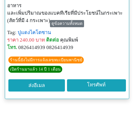
อาหาร
และเพิ่มปริมาณของแบคทีเรียที่มีประโยชน์ในกระเพาะ
(สัตว์ที่มี 4 กระเพาะ)
ดูข้อความทั้งหมด
และในลำไส้ของสัตว์ทุกชนิดได้เป็นอย่างดี อีกทั้ง
Tag:
ปูแดงไคโตซาน
(แบคทีเรีย) ยังสามารถเข้าไปเจริญ
ราคา 240.00 บาท
ติดต่อ
คุณพิมพ์
เติบโตในลำไส้โดยยังคงมีชีวิต และสร้างกรดแลคติคออก
โทร.
0826414939 0826414939
มากระตุ้นลำไส้เพื่อย่อย และดูดซึมอาหารได้ดีขึ้น
ร้านนี้ยังไม่มีการแจ้งเลขทะเบียนพานิชย์
เปิดร้านมาแล้ว 14 ปี 1 เดือน
โทรศัพท์
ส่งอีเมล