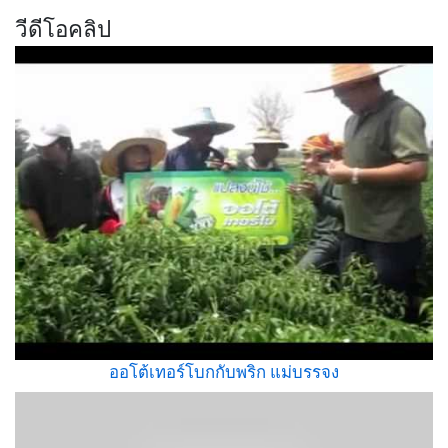
วีดีโอคลิป
ออโต้เทอร์โบกกับพริก แม่บรรจง