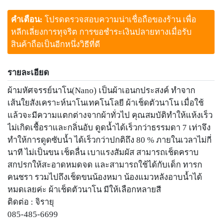
คำเตือน:
โปรดตรวจสอบความน่าเชื่อถือของร้าน เพื่อ
หลีกเลี่ยงการทุจริต การขอชำระเงินปลายทางเมื่อรับ
สินค้าถือเป็นอีกหนึ่งวิธีที่ดี
รายละเอียด
ผ้ามหัศจรรย์นาโน(Nano) เป็นผ้าเอนกประสงค์ ทำจาก
เส้นใยสังเคราะห์นาโนเทคโนโลยี ผ้าเช็ดตัวนาโน เมื่อใช้
แล้วจะมีความแตกต่างจากผ้าทั่วไป คุณสมบัติทำให้แห้งเร็ว
ไม่เกิดเชื้อราและกลิ่นอับ ดูดน้ำได้เร็วกว่าธรรมดา 7 เท่าจึง
ทำให้การดูดซับน้ำ ได้เร็วกว่าปกติถึง 80 % ภายในเวลาไม่กี่
นาที ไม่เป็นขน เช็ดลื่น เบาแรงสัมผัส สามารถเช็ดคราบ
สกปรกให้สะอาดหมดจด และสามารถใช้ได้กับเด็ก ทารก
คนชรา รวมไปถึงเช็ดขนน้องหมา น้องแมวหลังอาบน้ำได้
หมดเลยค่ะ ผ้าเช็ดตัวนาโน มีให้เลือกหลายสี
ติดต่อ : จิรายุ
085-485-6699