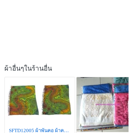
ผ้าอื่นๆในร้านอื่น
SFTD12005 ผ้าพันคอ ผ้าคลุมไหล่ มัดย้อม