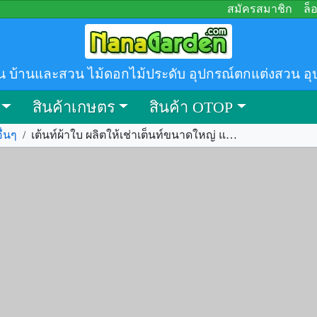
สมัครสมาชิก
ล็
น บ้านและสวน ไม้ดอกไม้ประดับ อุปกรณ์ตกแต่งสวน อุ
สินค้าเกษตร
สินค้า OTOP
ื่นๆ
/
เต้นท์ผ้าใบ ผลิตให้เช่าเต็นท์ขนาดใหญ่ และจำหน่ายเต็นท์โกดัง รหัส.347309