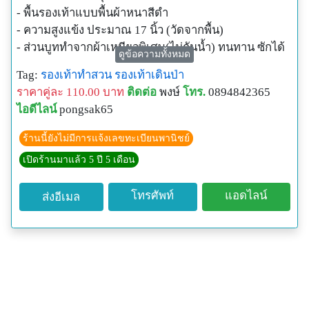
- พื้นรองเท้าแบบพื้นผ้าหนาสีดำ
- ความสูงแข้ง ประมาณ 17 นิ้ว (วัดจากพื้น)
- ส่วนบูททำจากผ้าเหนียวพิเศษ(ไม่กันน้ำ) ทนทาน ซักได้
ดูข้อความทั้งหมด
- ใช้ซิปออโต้ล็อคอย่าง ดี สวมใส่ง่าย
Tag:
รองเท้าทำสวน
รองเท้าเดินป่า
- มีเชือกผูกกระชับ
ราคาคู่ละ 110.00 บาท
ติดต่อ
พงษ์
โทร.
0894842365
- รองเท้า เบอร์ 9= 26 cm. เบอร์ 10= 27 cm. เบอร์ 11 = 28
ไอดีไลน์
pongsak65
cm.
ร้านนี้ยังไม่มีการแจ้งเลขทะเบียนพานิชย์
เปิดร้านมาแล้ว 5 ปี 5 เดือน
โทรศัพท์
แอดไลน์
ส่งอีเมล