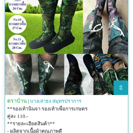
⇳
ตราบ้าน
|
บางเสาธง
สมุทรปราการ
**รองเท้านินจา รองเท้าเพื่อการเกษตร
คู่ละ 110.-
**รายละเอียดสินค้า**
- ผลิตจากเนื้อผ้าคุณภาพดี