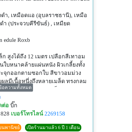
ดดํา, เหมือดแอ (อุบลราชธานี), เหมือ
า (ประจวบคีรีขันธ์) , เหมียด
n edule Roxb
ล็ก สูงได้ถึง 12 เมตร เปลือกสีเทาอม
นใบหนาคล้ายแผ่นหนัง ผิวเกลี้ยงทั้ง
ระจุกออกตามซอกใบ สีขาวอมม่วง
บผลมีเนื้อหนึ่งถึงหลายเมล็ด ทรงกลม
ข้อความทั้งหมด
สีม่วงถึงดำ ออกดอกและเป็นผลระหว่าง
ง
ม
ดต่อ
บิ๊ก
วาน ใบอ่อน ยอดอ่อน นำไปกินเป็นผัก
1828
เบอร์โทรไลน์
2269158
ุกรวมกับพริก แล้วนำไปตากแห้ง
ลงมากัดกิน
ียนพานิชย์
เปิดร้านมาแล้ว 6 ปี 1 เดือน