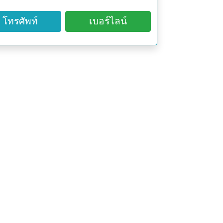
รคผิวหนัง เป็นเม็ดขึ้น คล้ายผด คัน
โทรศัพท์
เบอร์ไลน์
หืด ขับปัสสาวะ (แก้ปัสสาวะขัด)
่ม รักษาโรคกระเพาะอาหาร
มน้ำดื่ม แก้ประดง
วะ ผสมกับ สมุนไพรอื่น ต้มน้ำดื่ม แก้
า ต้นกําแพงเจ็ดชั้น ต้นสบู่ขาว แก่น
ื่ม แก้หืด
ละ 1 แก้ว วันละ 2 ครั้ง หลังอาหารเช้า
วะขัด
ไฟจะให้น้ำยาง บรรเทาอาการปวดฟัน
ิญ ใช้ น้ำยาง ทาฟันทำให้ฟันไม่ผุง่าย
าว 1 คืบ เอาไฟลนตรงกลางจะได้น้ำยา