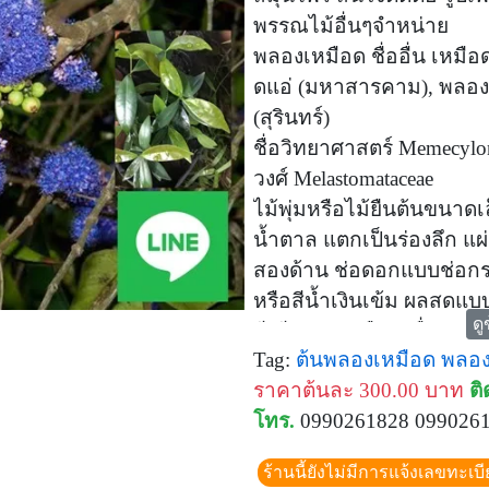
พรรณไม้อื่นๆจำหน่าย
พลองเหมือด ชื่ออื่น เหมือ
ดแอ่ (มหาสารคาม), พลองดํ
(สุรินทร์)
ชื่อวิทยาศาสตร์ Memecylo
วงศ์ Melastomataceae
ไม้พุ่มหรือไม้ยืนต้นขนาดเ
น้ำตาล แตกเป็นร่องลึก แผ่
สองด้าน ช่อดอกแบบช่อก
หรือสีน้ำเงินเข้ม ผลสดแบ
ดู
สีเขียวอมเหลือง เมื่อสุก
Tag:
ต้นพลองเหมือด
พลอ
เดือนเมษายนถึงพฤษภาค
ราคาต้นละ 300.00 บาท
ติ
ผลสุกกินเป็นผลไม้ มีรสห
โทร.
0990261828 099026
รสฝาดหวาน ใบแก่นำไปคล
ทำให้พริกสีสดและไม่มีแม
ร้านนี้ยังไม่มีการแจ้งเลขทะเบ
ใบ ใช้เป็นสีย้อมให้สีเหลือง