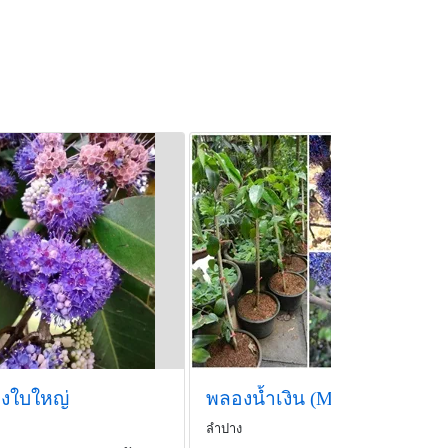
OKap
งใบใหญ่
พลองน้ำเงิน (Memecylon ovatum)
ลำปาง