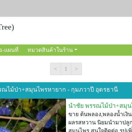
ree)
อ-แผนที่
หมวดสินค้าในร้าน
<
1
>
รรณไม้ป่า+สมุนไพรหายาก - กุมภวาปี อุดรธานี
นำชัย พรรณไม้ป่า+สมุ
ขาย ต้นพลอง,พลองน้ำเงิ
ผลรสหวาน นิยมนำมาปลูก
สมุนไพร สนใจติดต่อ รูปเพิ