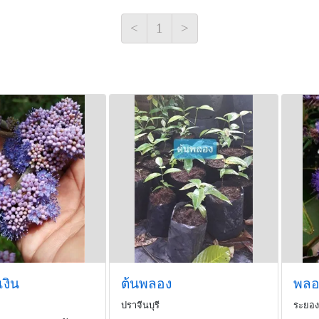
งออกมา) http://bit.ly/2oY
<
1
>
ภาพ
http://bit.ly/2Gctsxl
http://bit.ly/2fwZxEM
งิน
ต้นพลอง
พลอ
ปราจีนบุรี
ระยอง