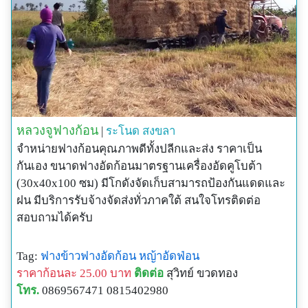
หลวงจูฟางก้อน
|
ระโนด
สงขลา
จำหน่ายฟางก้อนคุณภาพดีทั้งปลีกและส่ง ราคาเป็น
กันเอง ขนาดฟางอัดก้อนมาตรฐานเครื่องอัดคูโบต้า
(30x40x100 ซม) มีโกดังจัดเก็บสามารถป้องกันแดดและ
ฝน มีบริการรับจ้างจัดส่งทั่วภาคใต้ สนใจโทรติดต่อ
สอบถามได้ครับ
Tag:
ฟางข้าวฟางอัดก้อน
หญ้าอัดฟ่อน
ราคาก้อนละ 25.00 บาท
ติดต่อ
สุวิทย์ ขวดทอง
โทร.
0869567471 0815402980