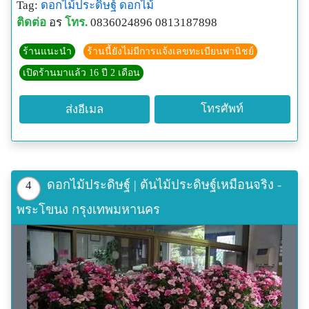
Tag:
ดอกไม้ประดิษฐ์
ดอกไม้
ติดต่อ
อร
โทร.
0836024896 0813187898
ร้านแนะนำ
ร้านนี้ยังไม่มีการแจ้งเลขทะเบียนพานิชย์
เปิดร้านมาแล้ว 16 ปี 2 เดือน
โทรศัพท์
ส่งอีเมล
ดอกไม้ประดิษฐ์ | ต้นไม้ประดิษฐ์เหมือนจริง -
4
พระโขนง กรุงเทพมหานคร