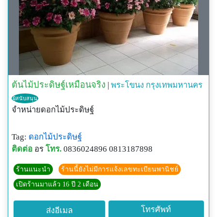
ต้นไม้ประดิษฐ์เหมือนจริง
|
พระโขนง
กรุงเทพมหานคร
ผู้สนับสนุน
จำหน่ายดอกไม้ประดิษฐ์
Tag:
ดอกไม้ประดิษฐ์
ติดต่อ
อร
โทร.
0836024896 0813187898
ร้านแนะนำ
ร้านนี้ยังไม่มีการแจ้งเลขทะเบียนพานิชย์
เปิดร้านมาแล้ว 16 ปี 2 เดือน
โทรศัพท์
ส่งอีเมล